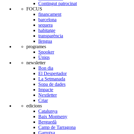
Contingut patrocinat
FOCUS
finançament
barcelona
sequera
habitatge
transparència
llengua
programes
Snooker
Úniqs
newsletter
Bon dia
El Despertador
La Setmanada
Sopa de dades
Impacte
Nextletter
Criar
edicions
Catalunya
Baix Montseny
Berguedà
Camp de Tarragona
Garrotxa