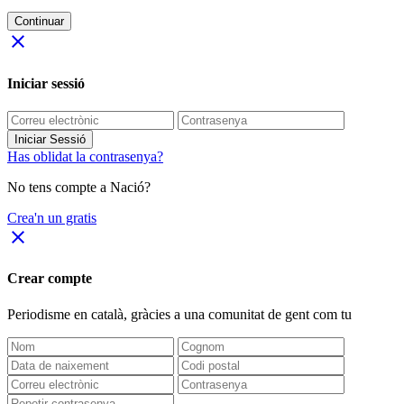
Continuar
close
Iniciar sessió
Iniciar Sessió
Has oblidat la contrasenya?
No tens compte a Nació?
Crea'n un gratis
close
Crear compte
Periodisme
en català
, gràcies a una comunitat de gent com tu