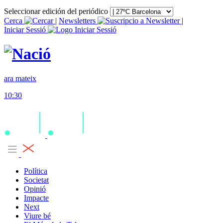
Seleccionar edición del periódico
Cerca
|
Newsletters
|
Iniciar Sessió
ara mateix
10:30
Política
Societat
Opinió
Impacte
Next
Viure bé