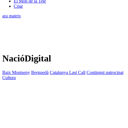
El Món de la Tele
Criar
ara mateix
NacióDigital
Baix Montseny
Berguedà
Catalunya Last Call
Contingut patrocinat
Cultura