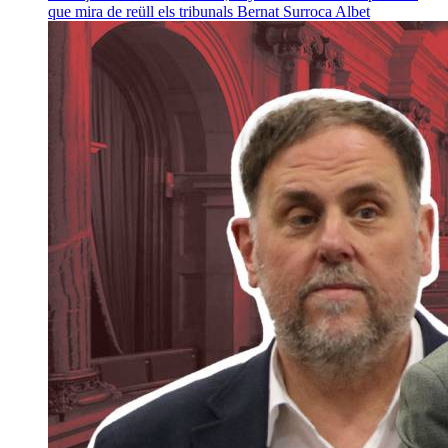
que mira de reüll els tribunals
Bernat Surroca Albet