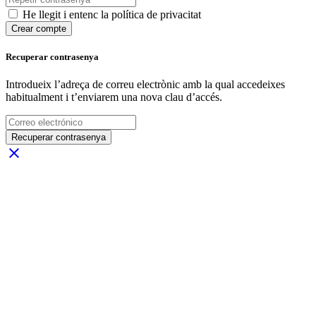
He llegit i entenc la política de privacitat
Crear compte
Recuperar contrasenya
Introdueix l’adreça de correu electrònic amb la qual accedeixes
habitualment i t’enviarem una nova clau d’accés.
Recuperar contrasenya
close