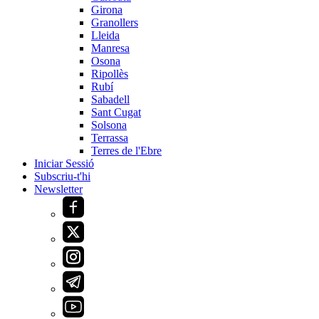
Girona
Granollers
Lleida
Manresa
Osona
Ripollès
Rubí
Sabadell
Sant Cugat
Solsona
Terrassa
Terres de l'Ebre
Iniciar Sessió
Subscriu-t'hi
Newsletter