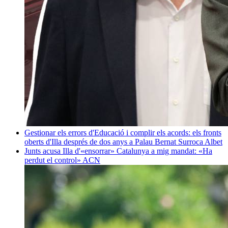
Gestionar els errors d'Educació i complir els acords: els fronts
oberts d'Illa després de dos anys a Palau
Bernat Surroca Albet
Junts acusa Illa d'«ensorrar» Catalunya a mig mandat: «Ha
perdut el control»
ACN