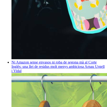
Ni Amazon sense envasos ni roba de segona mà al Corte
Inglés: una llei de residus molt menys ambiciosa
Arnau Urgell
i Vidal