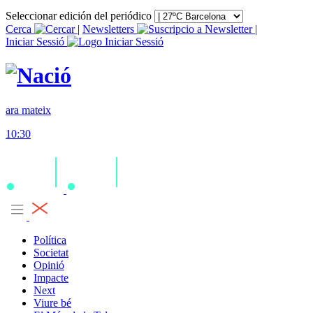
Seleccionar edición del periódico
Cerca
|
Newsletters
|
Iniciar Sessió
ara mateix
10:30
Política
Societat
Opinió
Impacte
Next
Viure bé