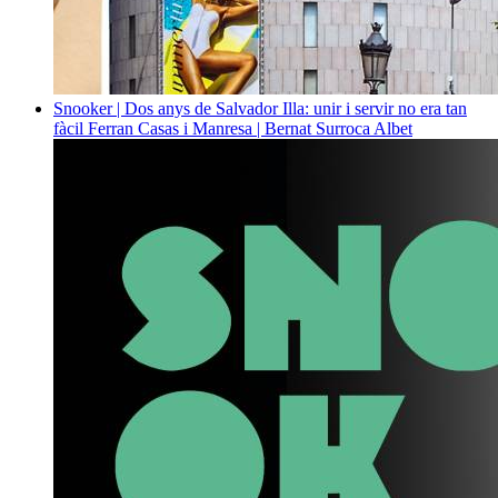
Snooker | Dos anys de Salvador Illa: unir i servir no era tan
fàcil
Ferran Casas i Manresa | Bernat Surroca Albet