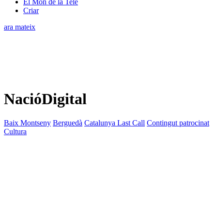
El Món de la Tele
Criar
ara mateix
NacióDigital
Baix Montseny
Berguedà
Catalunya Last Call
Contingut patrocinat
Cultura