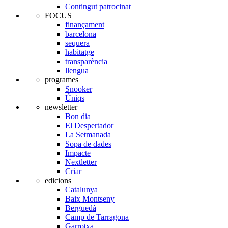
Contingut patrocinat
FOCUS
finançament
barcelona
sequera
habitatge
transparència
llengua
programes
Snooker
Úniqs
newsletter
Bon dia
El Despertador
La Setmanada
Sopa de dades
Impacte
Nextletter
Criar
edicions
Catalunya
Baix Montseny
Berguedà
Camp de Tarragona
Garrotxa