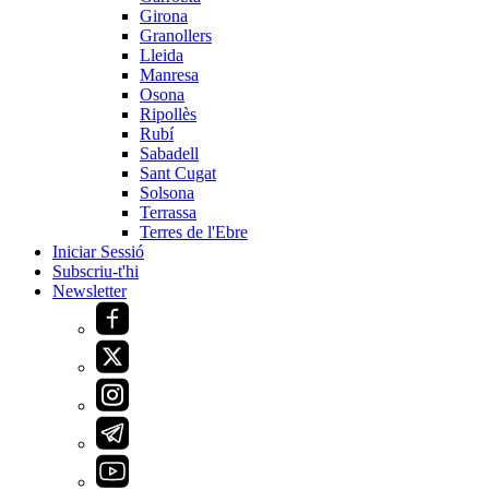
Girona
Granollers
Lleida
Manresa
Osona
Ripollès
Rubí
Sabadell
Sant Cugat
Solsona
Terrassa
Terres de l'Ebre
Iniciar Sessió
Subscriu-t'hi
Newsletter