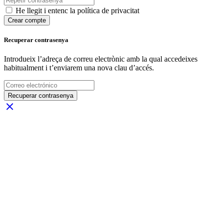
He llegit i entenc la política de privacitat
Crear compte
Recuperar contrasenya
Introdueix l’adreça de correu electrònic amb la qual accedeixes
habitualment i t’enviarem una nova clau d’accés.
Recuperar contrasenya
close