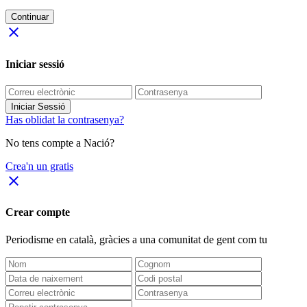
Continuar
close
Iniciar sessió
Iniciar Sessió
Has oblidat la contrasenya?
No tens compte a Nació?
Crea'n un gratis
close
Crear compte
Periodisme
en català
, gràcies a una comunitat de gent com tu