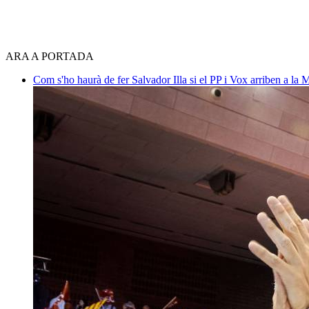
ARA A PORTADA
Com s'ho haurà de fer Salvador Illa si el PP i Vox arriben a la