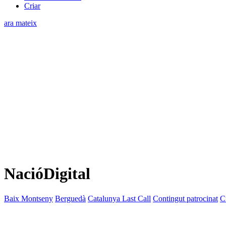
Criar
ara mateix
NacióDigital
Baix Montseny
Berguedà
Catalunya Last Call
Contingut patrocinat
C