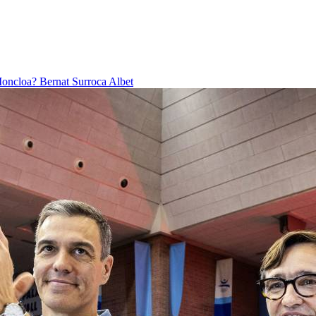
 Moncloa?
Bernat Surroca Albet