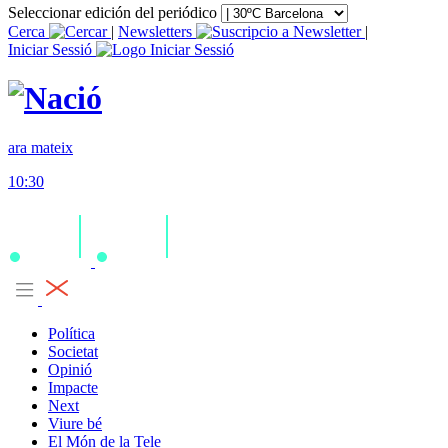
Seleccionar edición del periódico
Cerca
|
Newsletters
|
Iniciar Sessió
ara mateix
10:30
Política
Societat
Opinió
Impacte
Next
Viure bé
El Món de la Tele