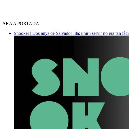
ARA A PORTADA
Snooker | Dos anys de Salvador Illa: unir i servir no era tan fàc