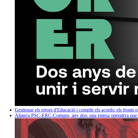
Gestionar els errors d'Educació i complir els acords: els fronts 
Aliança PSC-ERC-Comuns, any dos: una entesa operativa que mi