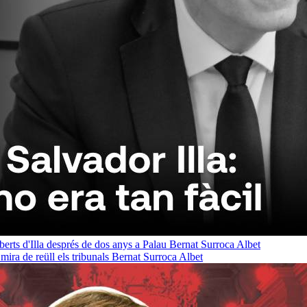
oberts d'Illa després de dos anys a Palau
Bernat Surroca Albet
ra de reüll els tribunals
Bernat Surroca Albet