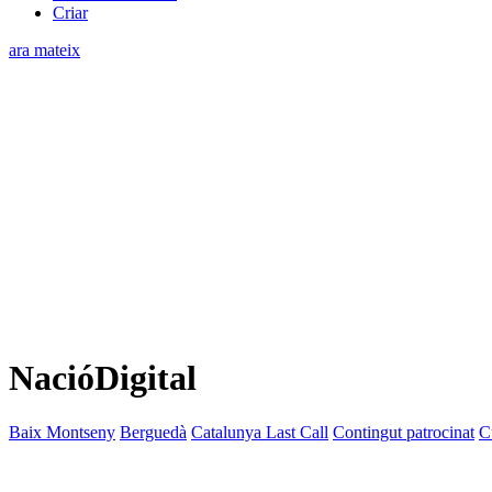
Criar
ara mateix
NacióDigital
Baix Montseny
Berguedà
Catalunya Last Call
Contingut patrocinat
C