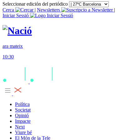
Seleccionar edición del periódico
Cerca
|
Newsletters
|
Iniciar Sessió
ara mateix
10:30
Política
Societat
Opinió
Impacte
Next
Viure bé
El Món de la Tele