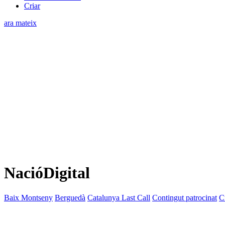
Criar
ara mateix
NacióDigital
Baix Montseny
Berguedà
Catalunya Last Call
Contingut patrocinat
C