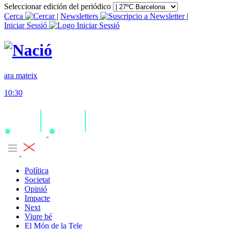
Seleccionar edición del periódico
Cerca
|
Newsletters
|
Iniciar Sessió
ara mateix
10:30
Política
Societat
Opinió
Impacte
Next
Viure bé
El Món de la Tele