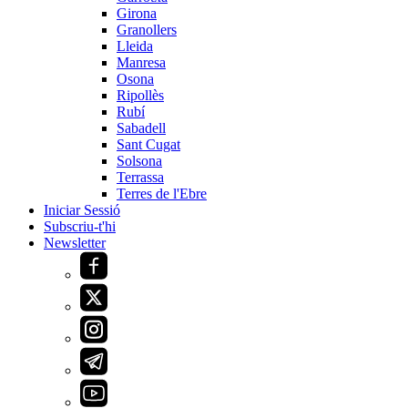
Girona
Granollers
Lleida
Manresa
Osona
Ripollès
Rubí
Sabadell
Sant Cugat
Solsona
Terrassa
Terres de l'Ebre
Iniciar Sessió
Subscriu-t'hi
Newsletter