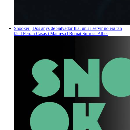
Snooker | Dos anys de Salvador Illa: unir i servir no era tan
fàcil
Ferran Casas i Manresa | Bernat Surroca Albet