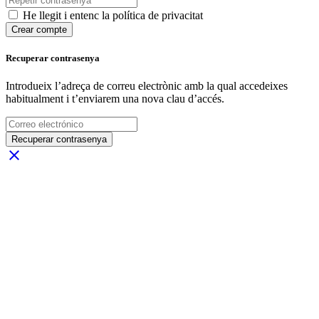
He llegit i entenc la política de privacitat
Crear compte
Recuperar contrasenya
Introdueix l’adreça de correu electrònic amb la qual accedeixes
habitualment i t’enviarem una nova clau d’accés.
Recuperar contrasenya
close