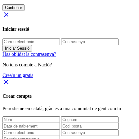
Continuar
close
Iniciar sessió
Iniciar Sessió
Has oblidat la contrasenya?
No tens compte a Nació?
Crea'n un gratis
close
Crear compte
Periodisme
en català
, gràcies a una comunitat de gent com tu