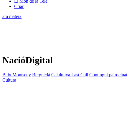
El Món de la Tele
Criar
ara mateix
NacióDigital
Baix Montseny
Berguedà
Catalunya Last Call
Contingut patrocinat
Cultura