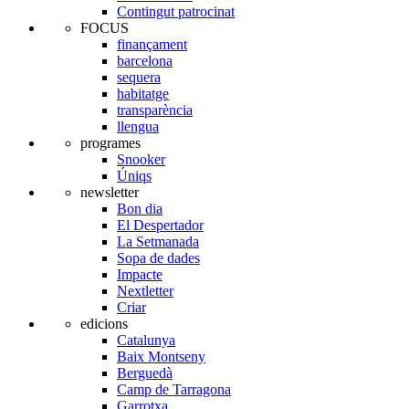
Contingut patrocinat
FOCUS
finançament
barcelona
sequera
habitatge
transparència
llengua
programes
Snooker
Úniqs
newsletter
Bon dia
El Despertador
La Setmanada
Sopa de dades
Impacte
Nextletter
Criar
edicions
Catalunya
Baix Montseny
Berguedà
Camp de Tarragona
Garrotxa