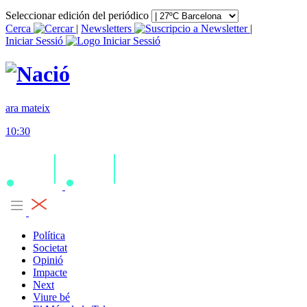
Seleccionar edición del periódico
Cerca
|
Newsletters
|
Iniciar Sessió
ara mateix
10:30
Política
Societat
Opinió
Impacte
Next
Viure bé