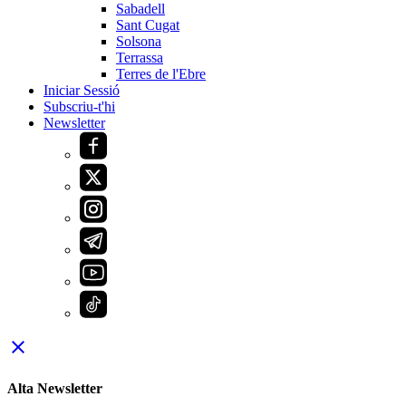
Sabadell
Sant Cugat
Solsona
Terrassa
Terres de l'Ebre
Iniciar Sessió
Subscriu-t'hi
Newsletter
close
Alta Newsletter