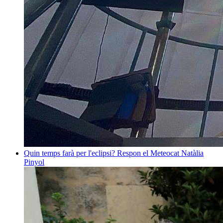
Quin temps farà per l'eclipsi? Respon el Meteocat
Natàlia
Pinyol