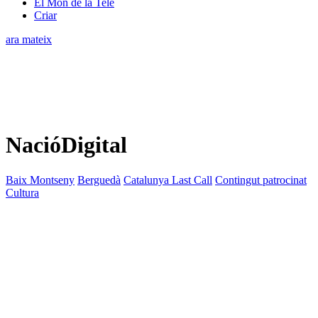
El Món de la Tele
Criar
ara mateix
NacióDigital
Baix Montseny
Berguedà
Catalunya Last Call
Contingut patrocinat
Cultura