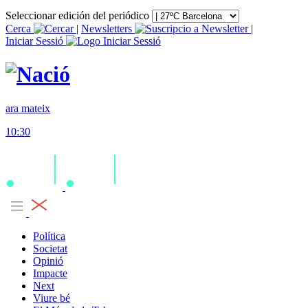
Seleccionar edición del periódico
Cerca
|
Newsletters
|
Iniciar Sessió
ara mateix
10:30
Política
Societat
Opinió
Impacte
Next
Viure bé