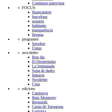
Contingut patrocinat
FOCUS
finançament
barcelona
sequera
habitatge
transparència
llengua
programes
Snooker
Úniqs
newsletter
Bon dia
El Despertador
La Setmanada
Sopa de dades
Impacte
Nextletter
Criar
edicions
Catalunya
Baix Montseny
Berguedà
Camp de Tarragona
Garrotxa