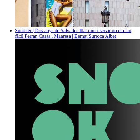
Snooker | Dos anys de Salvador Illa: unir i servir no era tan
fàcil
Ferran Casas i Manresa | Bernat Surroca Albet