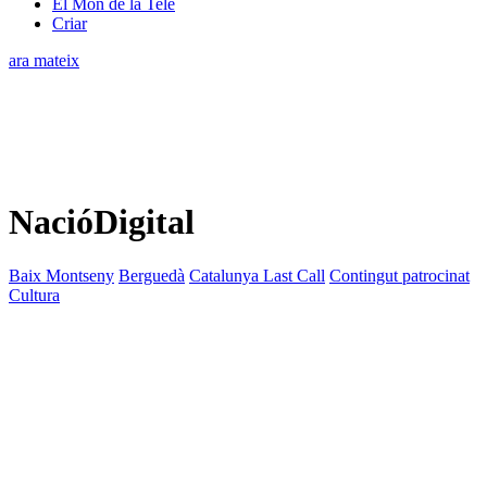
El Món de la Tele
Criar
ara mateix
NacióDigital
Baix Montseny
Berguedà
Catalunya Last Call
Contingut patrocinat
Cultura