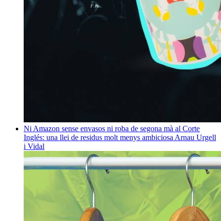
Ni Amazon sense envasos ni roba de segona mà al Corte
Inglés: una llei de residus molt menys ambiciosa
Arnau Urgell
i Vidal