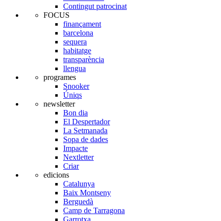
Contingut patrocinat
FOCUS
finançament
barcelona
sequera
habitatge
transparència
llengua
programes
Snooker
Úniqs
newsletter
Bon dia
El Despertador
La Setmanada
Sopa de dades
Impacte
Nextletter
Criar
edicions
Catalunya
Baix Montseny
Berguedà
Camp de Tarragona
Garrotxa