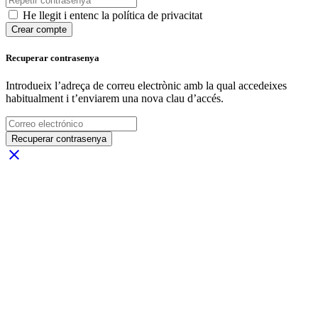
He llegit i entenc la política de privacitat
Crear compte
Recuperar contrasenya
Introdueix l’adreça de correu electrònic amb la qual accedeixes
habitualment i t’enviarem una nova clau d’accés.
Recuperar contrasenya
close