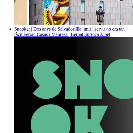
Snooker | Dos anys de Salvador Illa: unir i servir no era tan
fàcil
Ferran Casas i Manresa | Bernat Surroca Albet