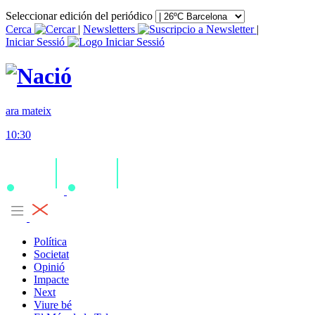
Seleccionar edición del periódico
Cerca
|
Newsletters
|
Iniciar Sessió
ara mateix
10:30
Política
Societat
Opinió
Impacte
Next
Viure bé