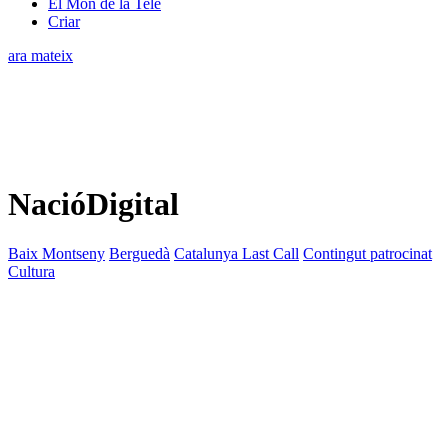
El Món de la Tele
Criar
ara mateix
NacióDigital
Baix Montseny
Berguedà
Catalunya Last Call
Contingut patrocinat
Cultura