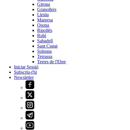
Girona
Granollers
Lleida
Manresa
Osona
Ripollès
Rubí
Sabadell
Sant Cugat
Solsona
Terrassa
Terres de l'Ebre
Iniciar Sessió
Subscriu-t'hi
Newsletter