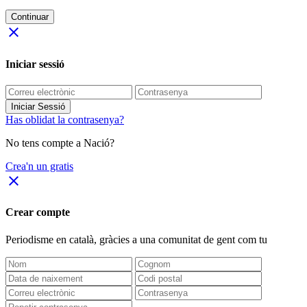
Continuar
close
Iniciar sessió
Iniciar Sessió
Has oblidat la contrasenya?
No tens compte a Nació?
Crea'n un gratis
close
Crear compte
Periodisme
en català
, gràcies a una comunitat de gent com tu