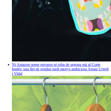
Ni Amazon sense envasos ni roba de segona mà al Corte
Inglés: una llei de residus molt menys ambiciosa
Arnau Urgell
i Vidal