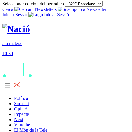
Seleccionar edición del periódico
Cerca
|
Newsletters
|
Iniciar Sessió
ara mateix
10:30
Política
Societat
Opinió
Impacte
Next
Viure bé
El Món de la Tele