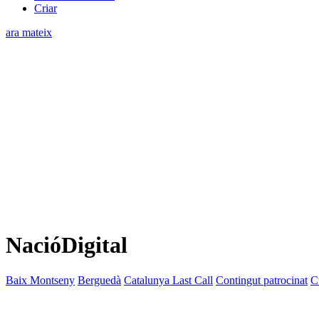
Criar
ara mateix
NacióDigital
Baix Montseny
Berguedà
Catalunya Last Call
Contingut patrocinat
C