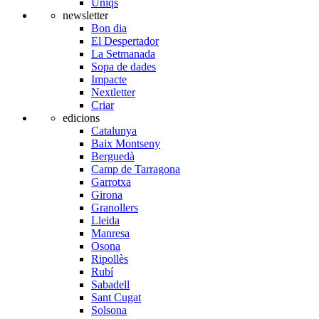
Úniqs
newsletter
Bon dia
El Despertador
La Setmanada
Sopa de dades
Impacte
Nextletter
Criar
edicions
Catalunya
Baix Montseny
Berguedà
Camp de Tarragona
Garrotxa
Girona
Granollers
Lleida
Manresa
Osona
Ripollès
Rubí
Sabadell
Sant Cugat
Solsona