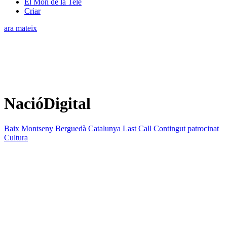
El Món de la Tele
Criar
ara mateix
NacióDigital
Baix Montseny
Berguedà
Catalunya Last Call
Contingut patrocinat
Cultura