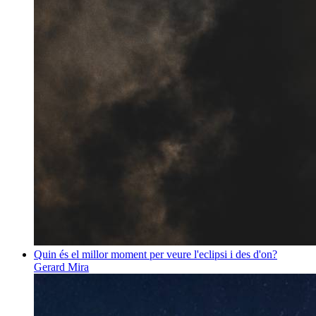
Quin és el millor moment per veure l'eclipsi i des d'on?
Gerard Mira