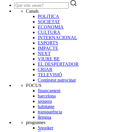
Canals
POLíTICA
SOCIETAT
ECONOMIA
CULTURA
INTERNACIONAL
ESPORTS
IMPACTE
NEXT
VIURE BE
EL DESPERTADOR
CRIAR
TELEVISIÓ
Contingut patrocinat
FOCUS
finançament
barcelona
sequera
habitatge
transparència
llengua
programes
Snooker