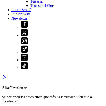
Terrassa
Terres de l'Ebre
Iniciar Sessió
Subscriu-t'hi
Newsletter
close
Alta Newsletter
Seleccioneu les newsletters que més us interessen i feu clic a
'Continuar'.