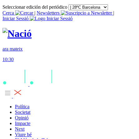
Seleccionar edición del periódico
Cerca
|
Newsletters
|
Iniciar Sessió
ara mateix
10:30
Política
Societat
Opinió
Impacte
Next
Viure bé