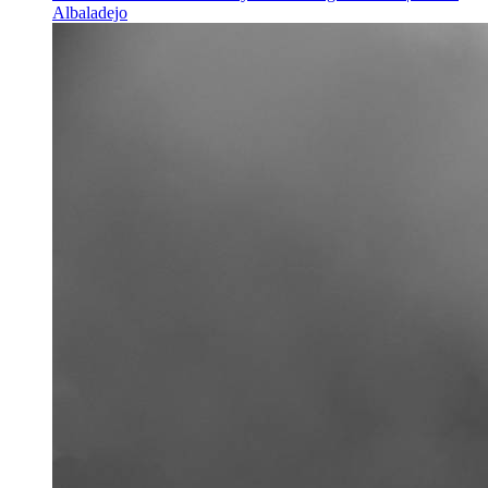
Albaladejo