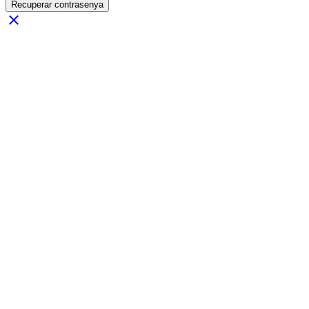
Recuperar contrasenya
close