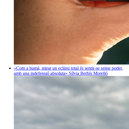
«Com a humà, mirar un eclipsi total és sentir-se sense poder,
amb una indefensió absoluta»
Sílvia Berbís Morelló