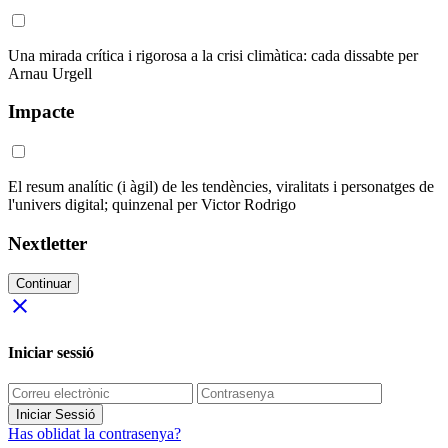
Una mirada crítica i rigorosa a la crisi climàtica: cada dissabte per
Arnau Urgell
Impacte
El resum analític (i àgil) de les tendències, viralitats i personatges de
l'univers digital; quinzenal per Victor Rodrigo
Nextletter
Continuar
close
Iniciar sessió
Iniciar Sessió
Has oblidat la contrasenya?