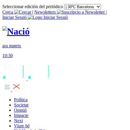
Seleccionar edición del periódico
Cerca
|
Newsletters
|
Iniciar Sessió
ara mateix
10:30
Política
Societat
Opinió
Impacte
Next
Viure bé