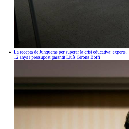
La recepta de Junqueras per superar la crisi educativa: experts,
12 anys i pressupost garantit
Lluís Girona Boffi