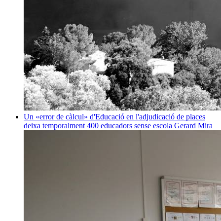
Un «error de càlcul» d'Educació en l'adjudicació de places
deixa temporalment 400 educadors sense escola
Gerard Mira