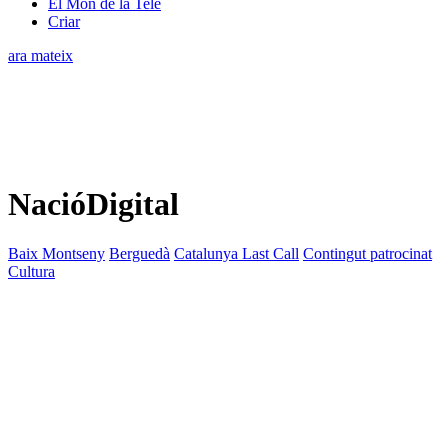
El Món de la Tele
Criar
ara mateix
NacióDigital
Baix Montseny
Berguedà
Catalunya Last Call
Contingut patrocinat
Cultura