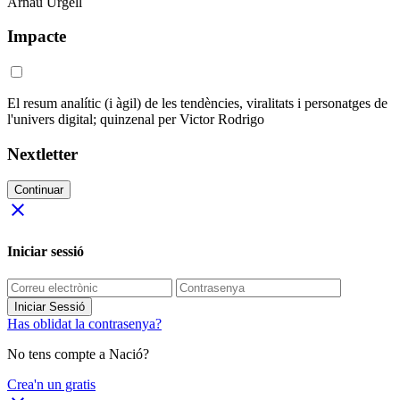
Arnau Urgell
Impacte
El resum analític (i àgil) de les tendències, viralitats i personatges de
l'univers digital; quinzenal per Victor Rodrigo
Nextletter
Continuar
close
Iniciar sessió
Iniciar Sessió
Has oblidat la contrasenya?
No tens compte a Nació?
Crea'n un gratis