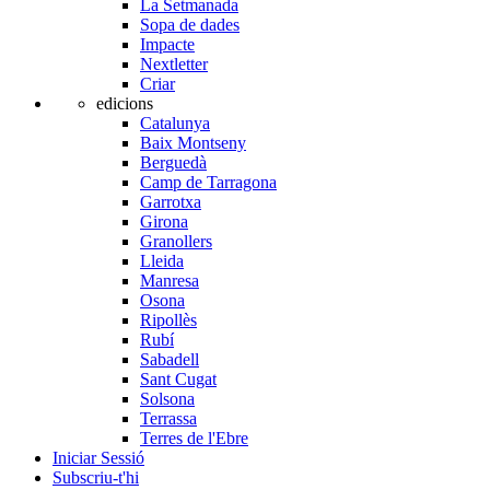
La Setmanada
Sopa de dades
Impacte
Nextletter
Criar
edicions
Catalunya
Baix Montseny
Berguedà
Camp de Tarragona
Garrotxa
Girona
Granollers
Lleida
Manresa
Osona
Ripollès
Rubí
Sabadell
Sant Cugat
Solsona
Terrassa
Terres de l'Ebre
Iniciar Sessió
Subscriu-t'hi