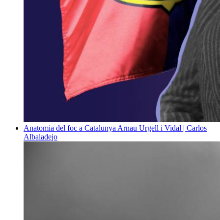
Anatomia del foc a Catalunya
Arnau Urgell i Vidal | Carlos
Albaladejo