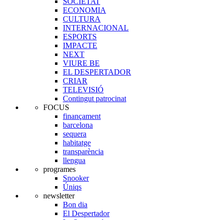
SOCIETAT
ECONOMIA
CULTURA
INTERNACIONAL
ESPORTS
IMPACTE
NEXT
VIURE BE
EL DESPERTADOR
CRIAR
TELEVISIÓ
Contingut patrocinat
FOCUS
finançament
barcelona
sequera
habitatge
transparència
llengua
programes
Snooker
Úniqs
newsletter
Bon dia
El Despertador