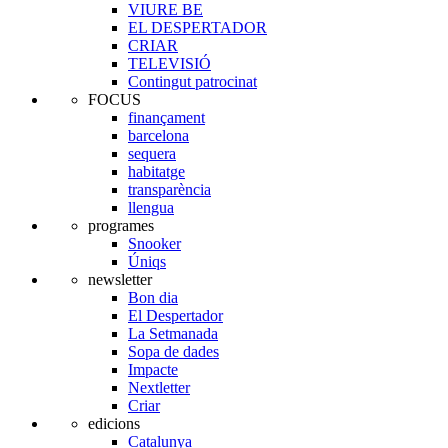
VIURE BE
EL DESPERTADOR
CRIAR
TELEVISIÓ
Contingut patrocinat
FOCUS
finançament
barcelona
sequera
habitatge
transparència
llengua
programes
Snooker
Úniqs
newsletter
Bon dia
El Despertador
La Setmanada
Sopa de dades
Impacte
Nextletter
Criar
edicions
Catalunya