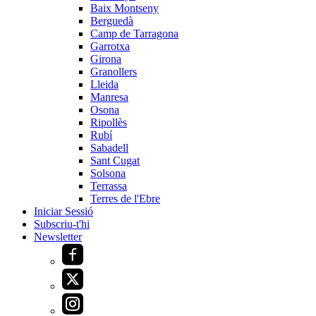
Baix Montseny
Berguedà
Camp de Tarragona
Garrotxa
Girona
Granollers
Lleida
Manresa
Osona
Ripollès
Rubí
Sabadell
Sant Cugat
Solsona
Terrassa
Terres de l'Ebre
Iniciar Sessió
Subscriu-t'hi
Newsletter