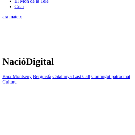
El Món de la Tele
Criar
ara mateix
NacióDigital
Baix Montseny
Berguedà
Catalunya Last Call
Contingut patrocinat
Cultura