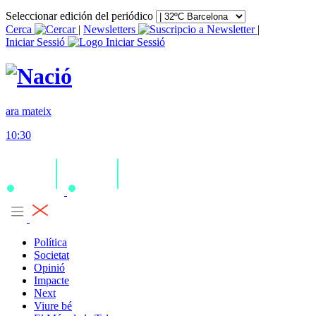
Seleccionar edición del periódico
Cerca
|
Newsletters
|
Iniciar Sessió
ara mateix
10:30
Política
Societat
Opinió
Impacte
Next
Viure bé