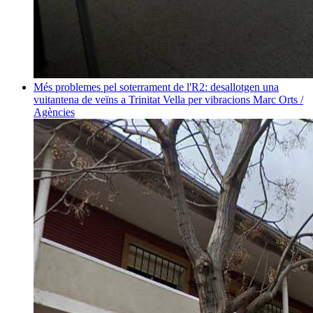
Més problemes pel soterrament de l'R2: desallotgen una
vuitantena de veïns a Trinitat Vella per vibracions
Marc Orts /
Agències