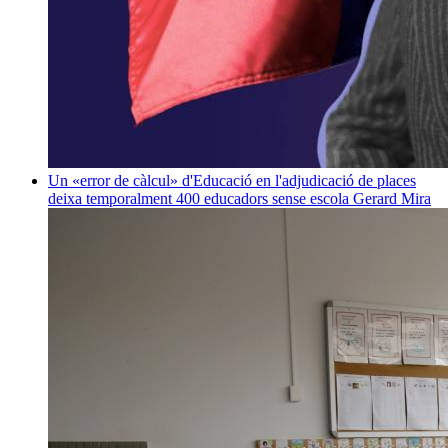
Un «error de càlcul» d'Educació en l'adjudicació de places
deixa temporalment 400 educadors sense escola
Gerard Mira