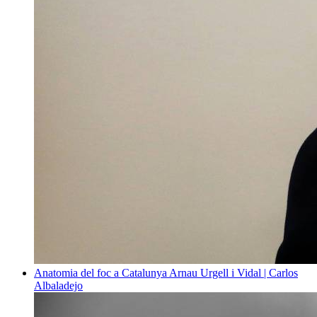
Anatomia del foc a Catalunya
Arnau Urgell i Vidal | Carlos
Albaladejo