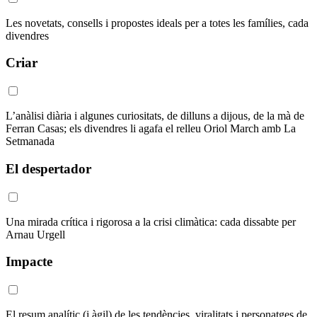
Les novetats, consells i propostes ideals per a totes les famílies, cada
divendres
Criar
L’anàlisi diària i algunes curiositats, de dilluns a dijous, de la mà de
Ferran Casas; els divendres li agafa el relleu Oriol March amb La
Setmanada
El despertador
Una mirada crítica i rigorosa a la crisi climàtica: cada dissabte per
Arnau Urgell
Impacte
El resum analític (i àgil) de les tendències, viralitats i personatges de