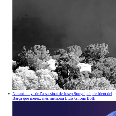
Noranta anys de l'assassinat de Josep Sunyol, el president del
Barça que mereix més memòria
Lluís Girona Boffi