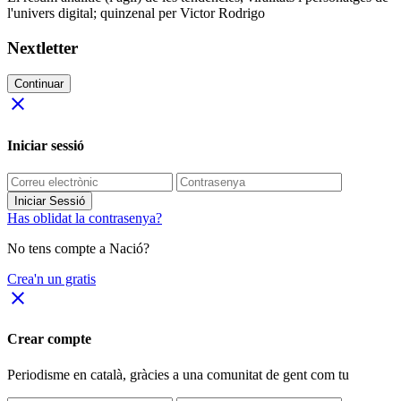
l'univers digital; quinzenal per Victor Rodrigo
Nextletter
Continuar
close
Iniciar sessió
Iniciar Sessió
Has oblidat la contrasenya?
No tens compte a Nació?
Crea'n un gratis
close
Crear compte
Periodisme
en català
, gràcies a una comunitat de gent com tu