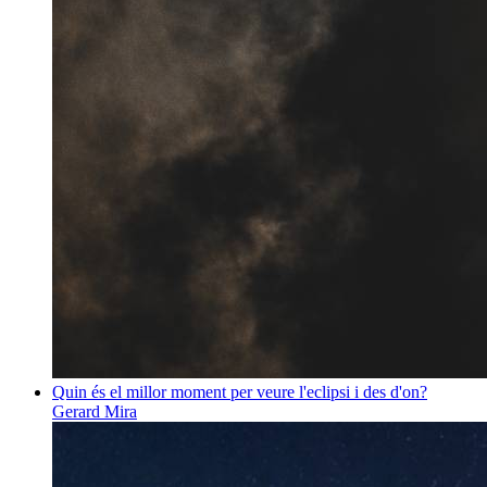
Quin és el millor moment per veure l'eclipsi i des d'on?
Gerard Mira