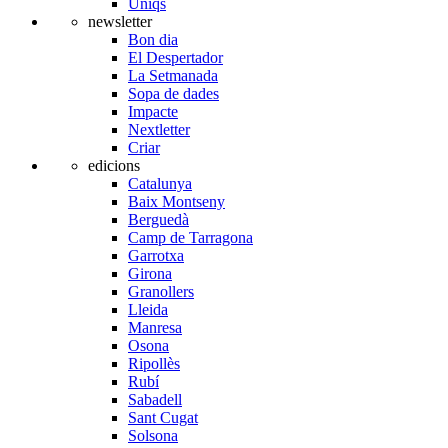
Úniqs
newsletter
Bon dia
El Despertador
La Setmanada
Sopa de dades
Impacte
Nextletter
Criar
edicions
Catalunya
Baix Montseny
Berguedà
Camp de Tarragona
Garrotxa
Girona
Granollers
Lleida
Manresa
Osona
Ripollès
Rubí
Sabadell
Sant Cugat
Solsona