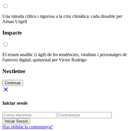
Una mirada crítica i rigorosa a la crisi climàtica: cada dissabte per
Arnau Urgell
Impacte
El resum analític (i àgil) de les tendències, viralitats i personatges de
l'univers digital; quinzenal per Victor Rodrigo
Nextletter
Continuar
close
Iniciar sessió
Iniciar Sessió
Has oblidat la contrasenya?