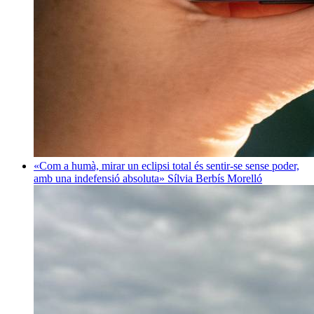
«Com a humà, mirar un eclipsi total és sentir-se sense poder,
amb una indefensió absoluta»
Sílvia Berbís Morelló