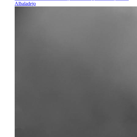
Albaladejo