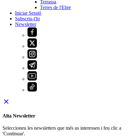
Terrassa
Terres de l'Ebre
Iniciar Sessió
Subscriu-t'hi
Newsletter
close
Alta Newsletter
Seleccioneu les newsletters que més us interessen i feu clic a
'Continuar'.