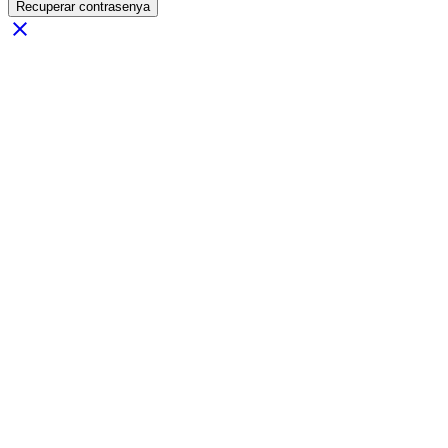
Recuperar contrasenya
close