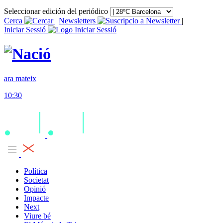
Seleccionar edición del periódico
Cerca
|
Newsletters
|
Iniciar Sessió
ara mateix
10:30
Política
Societat
Opinió
Impacte
Next
Viure bé