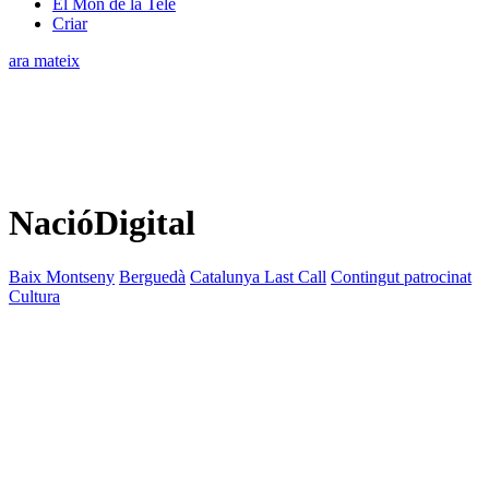
El Món de la Tele
Criar
ara mateix
NacióDigital
Baix Montseny
Berguedà
Catalunya Last Call
Contingut patrocinat
Cultura