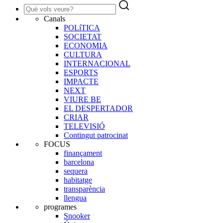
Canals
POLíTICA
SOCIETAT
ECONOMIA
CULTURA
INTERNACIONAL
ESPORTS
IMPACTE
NEXT
VIURE BE
EL DESPERTADOR
CRIAR
TELEVISIÓ
Contingut patrocinat
FOCUS
finançament
barcelona
sequera
habitatge
transparència
llengua
programes
Snooker