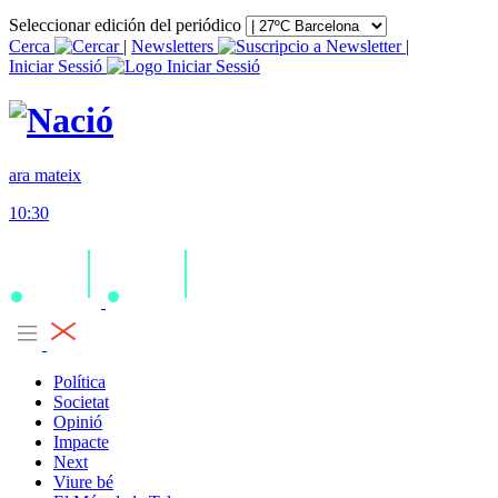
Seleccionar edición del periódico
Cerca
|
Newsletters
|
Iniciar Sessió
ara mateix
10:30
Política
Societat
Opinió
Impacte
Next
Viure bé