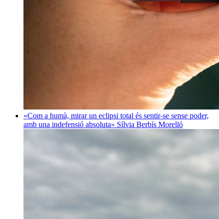
«Com a humà, mirar un eclipsi total és sentir-se sense poder,
amb una indefensió absoluta»
Sílvia Berbís Morelló