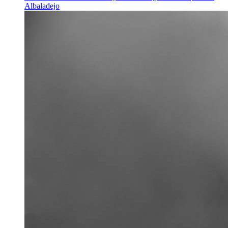
Albaladejo