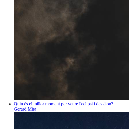
Quin és el millor moment per veure l'eclipsi i des d'on?
Gerard Mira