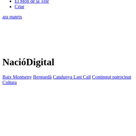
El Món de la Tele
Criar
ara mateix
NacióDigital
Baix Montseny
Berguedà
Catalunya Last Call
Contingut patrocinat
Cultura