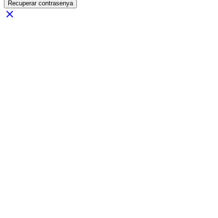
Recuperar contrasenya
close