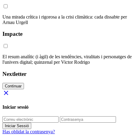
Una mirada crítica i rigorosa a la crisi climàtica: cada dissabte per
Arnau Urgell
Impacte
El resum analític (i àgil) de les tendències, viralitats i personatges de
l'univers digital; quinzenal per Victor Rodrigo
Nextletter
Continuar
close
Iniciar sessió
Iniciar Sessió
Has oblidat la contrasenya?