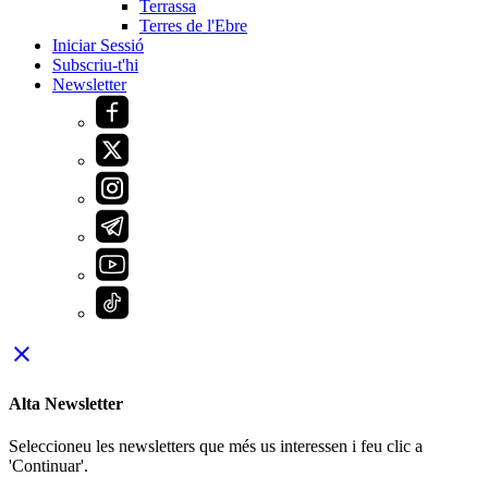
Terrassa
Terres de l'Ebre
Iniciar Sessió
Subscriu-t'hi
Newsletter
close
Alta Newsletter
Seleccioneu les newsletters que més us interessen i feu clic a
'Continuar'.