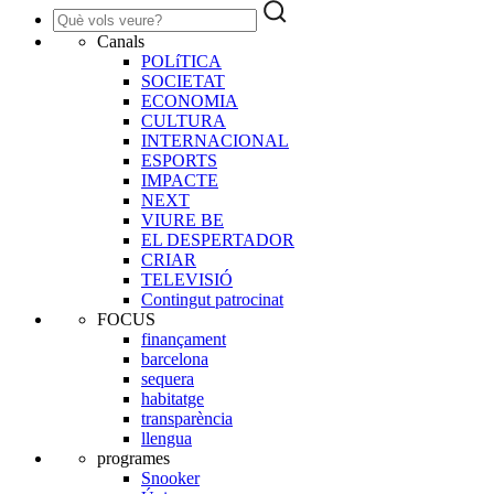
Canals
POLíTICA
SOCIETAT
ECONOMIA
CULTURA
INTERNACIONAL
ESPORTS
IMPACTE
NEXT
VIURE BE
EL DESPERTADOR
CRIAR
TELEVISIÓ
Contingut patrocinat
FOCUS
finançament
barcelona
sequera
habitatge
transparència
llengua
programes
Snooker