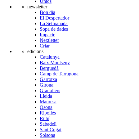
Úniqs
newsletter
Bon dia
El Despertador
La Setmanada
Sopa de dades
Impacte
Nextletter
Criar
edicions
Catalunya
Baix Montseny
Berguedà
Camp de Tarragona
Garrotxa
Girona
Granollers
Lleida
Manresa
Osona
Ripollès
Rubí
Sabadell
Sant Cugat
Solsona