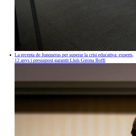
La recepta de Junqueras per superar la crisi educativa: experts,
12 anys i pressupost garantit
Lluís Girona Boffi