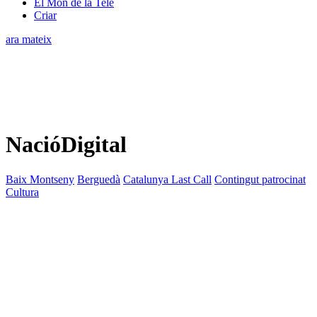
El Món de la Tele
Criar
ara mateix
NacióDigital
Baix Montseny
Berguedà
Catalunya Last Call
Contingut patrocinat
Cultura