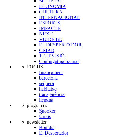
SOCIETAT
ECONOMIA
CULTURA
INTERNACIONAL
ESPORTS
IMPACTE
NEXT
VIURE BE
EL DESPERTADOR
CRIAR
TELEVISIÓ
Contingut patrocinat
FOCUS
finançament
barcelona
sequera
habitatge
transparència
llengua
programes
Snooker
Úniqs
newsletter
Bon dia
El Despertador