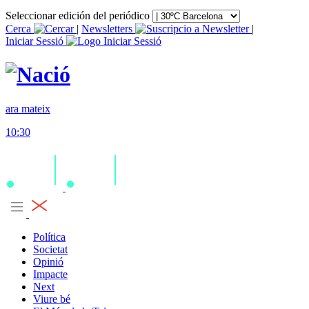
Seleccionar edición del periódico
Cerca
|
Newsletters
|
Iniciar Sessió
ara mateix
10:30
Política
Societat
Opinió
Impacte
Next
Viure bé