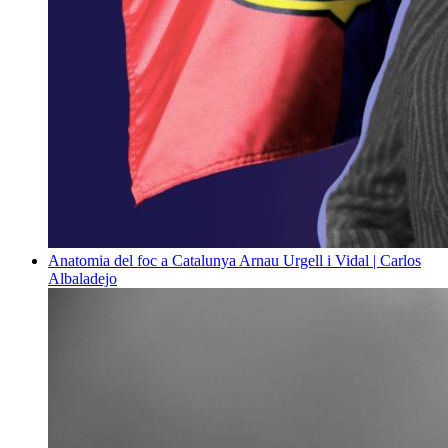
Anatomia del foc a Catalunya
Arnau Urgell i Vidal | Carlos
Albaladejo