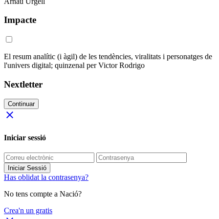
Arnau Urgell
Impacte
El resum analític (i àgil) de les tendències, viralitats i personatges de
l'univers digital; quinzenal per Victor Rodrigo
Nextletter
Continuar
close
Iniciar sessió
Iniciar Sessió
Has oblidat la contrasenya?
No tens compte a Nació?
Crea'n un gratis