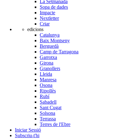
La Setmanada
Sopa de dades
Impacte
Nextletter
Criar
edicions
Catalunya
Baix Montseny
Berguedà
Camp de Tarragona
Garrotxa
Girona
Granollers
Lleida
Manresa
Osona
Ripollès
Rubí
Sabadell
Sant Cugat
Solsona
Terrassa
Terres de l'Ebre
Iniciar Sessió
Subscriu-t'hi