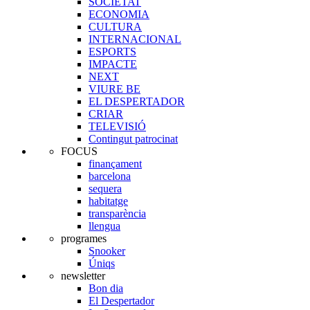
SOCIETAT
ECONOMIA
CULTURA
INTERNACIONAL
ESPORTS
IMPACTE
NEXT
VIURE BE
EL DESPERTADOR
CRIAR
TELEVISIÓ
Contingut patrocinat
FOCUS
finançament
barcelona
sequera
habitatge
transparència
llengua
programes
Snooker
Úniqs
newsletter
Bon dia
El Despertador