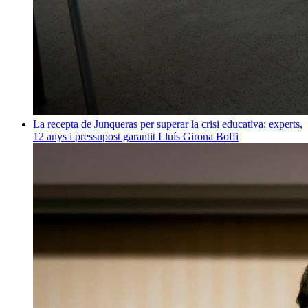
La recepta de Junqueras per superar la crisi educativa: experts,
12 anys i pressupost garantit
Lluís Girona Boffi