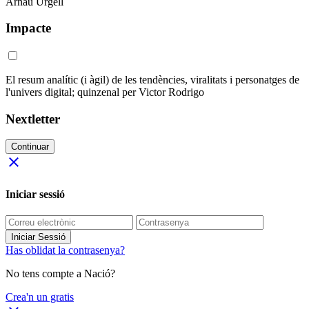
Arnau Urgell
Impacte
El resum analític (i àgil) de les tendències, viralitats i personatges de
l'univers digital; quinzenal per Victor Rodrigo
Nextletter
Continuar
close
Iniciar sessió
Iniciar Sessió
Has oblidat la contrasenya?
No tens compte a Nació?
Crea'n un gratis