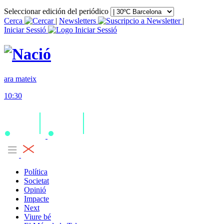
Seleccionar edición del periódico
Cerca
|
Newsletters
|
Iniciar Sessió
ara mateix
10:30
Política
Societat
Opinió
Impacte
Next
Viure bé