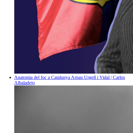
Anatomia del foc a Catalunya
Arnau Urgell i Vidal | Carlos
Albaladejo