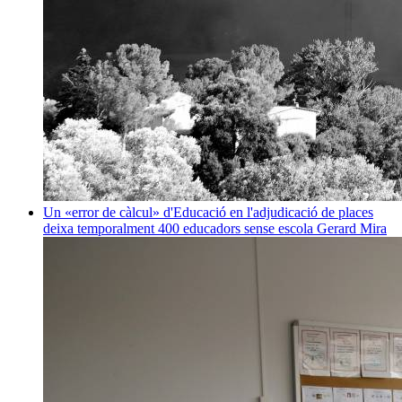
Un «error de càlcul» d'Educació en l'adjudicació de places
deixa temporalment 400 educadors sense escola
Gerard Mira