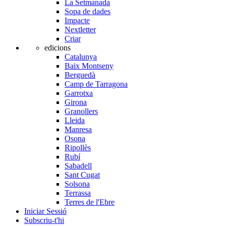
La Setmanada
Sopa de dades
Impacte
Nextletter
Criar
edicions
Catalunya
Baix Montseny
Berguedà
Camp de Tarragona
Garrotxa
Girona
Granollers
Lleida
Manresa
Osona
Ripollès
Rubí
Sabadell
Sant Cugat
Solsona
Terrassa
Terres de l'Ebre
Iniciar Sessió
Subscriu-t'hi