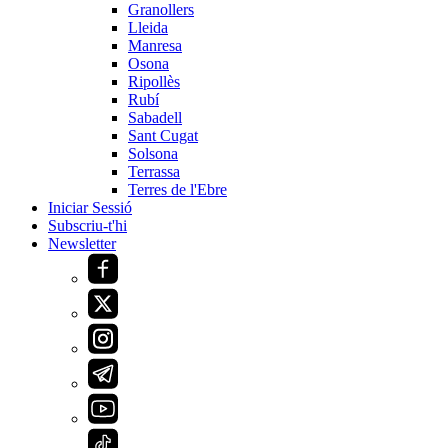
Granollers
Lleida
Manresa
Osona
Ripollès
Rubí
Sabadell
Sant Cugat
Solsona
Terrassa
Terres de l'Ebre
Iniciar Sessió
Subscriu-t'hi
Newsletter