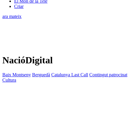
El Món de la Tele
Criar
ara mateix
NacióDigital
Baix Montseny
Berguedà
Catalunya Last Call
Contingut patrocinat
Cultura