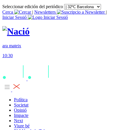
Seleccionar edición del periódico
Cerca
|
Newsletters
|
Iniciar Sessió
ara mateix
10:30
Política
Societat
Opinió
Impacte
Next
Viure bé