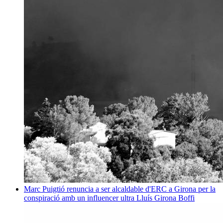
Marc Puigtió renuncia a ser alcaldable d'ERC a Girona per la
conspiració amb un influencer ultra
Lluís Girona Boffi