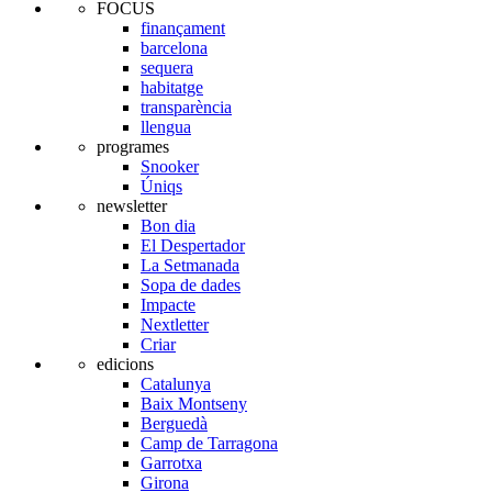
FOCUS
finançament
barcelona
sequera
habitatge
transparència
llengua
programes
Snooker
Úniqs
newsletter
Bon dia
El Despertador
La Setmanada
Sopa de dades
Impacte
Nextletter
Criar
edicions
Catalunya
Baix Montseny
Berguedà
Camp de Tarragona
Garrotxa
Girona