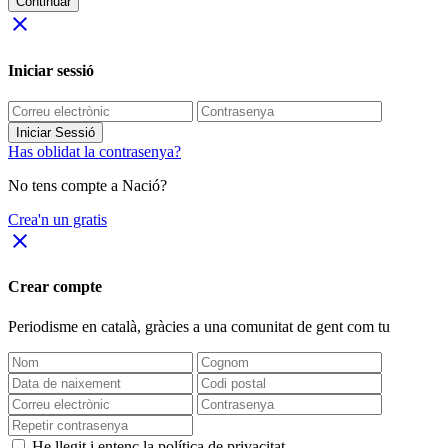
Continuar
close
Iniciar sessió
Iniciar Sessió
Has oblidat la contrasenya?
No tens compte a Nació?
Crea'n un gratis
close
Crear compte
Periodisme
en català
, gràcies a una comunitat de gent com tu
He llegit i entenc la política de privacitat