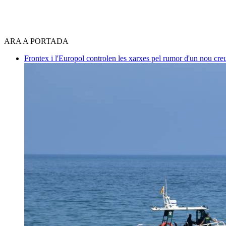
ARA A PORTADA
Frontex i l'Europol controlen les xarxes pel rumor d'un nou cre