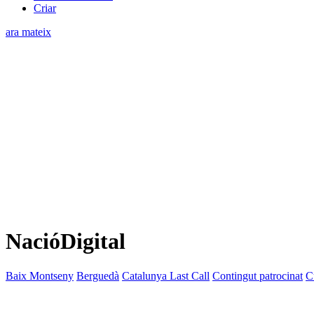
Criar
ara mateix
NacióDigital
Baix Montseny
Berguedà
Catalunya Last Call
Contingut patrocinat
C