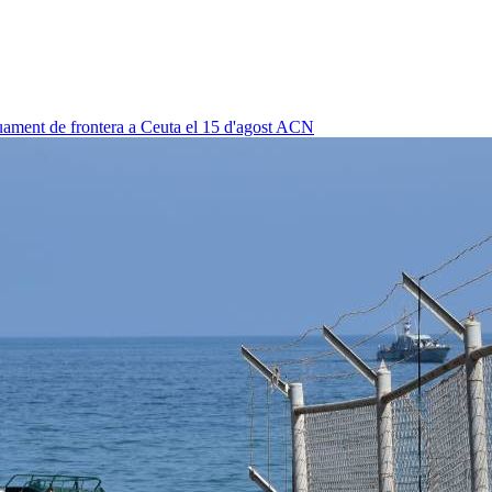
uament de frontera a Ceuta el 15 d'agost
ACN