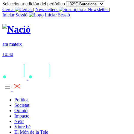
Seleccionar edición del periódico
Cerca
|
Newsletters
|
Iniciar Sessió
ara mateix
10:30
Política
Societat
Opinió
Impacte
Next
Viure bé
El Món de la Tele