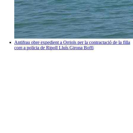
Antifrau obre expedient a Orriols per la contractació de la filla
com a policia de Ripoll
Lluís Girona Boffi