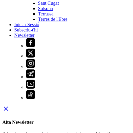
Sant Cugat
Solsona
Terrassa
Terres de l'Ebre
Iniciar Sessió
Subscriu-t'hi
Newsletter
close
Alta Newsletter