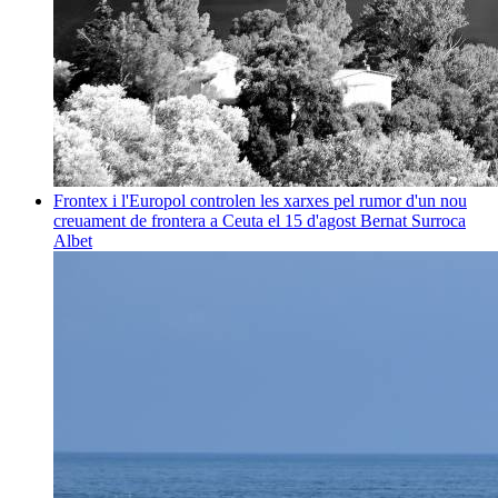
Frontex i l'Europol controlen les xarxes pel rumor d'un nou
creuament de frontera a Ceuta el 15 d'agost
Bernat Surroca
Albet