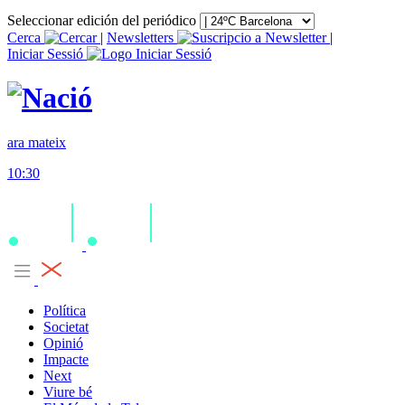
Seleccionar edición del periódico
Cerca
|
Newsletters
|
Iniciar Sessió
ara mateix
10:30
Política
Societat
Opinió
Impacte
Next
Viure bé