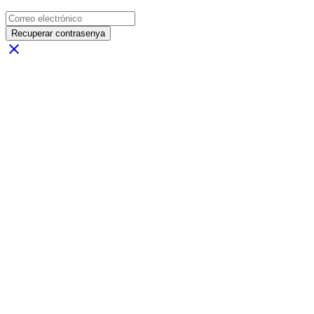
Recuperar contrasenya
close