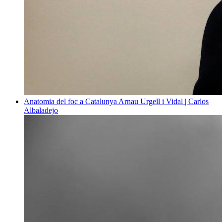
Anatomia del foc a Catalunya
Arnau Urgell i Vidal | Carlos
Albaladejo