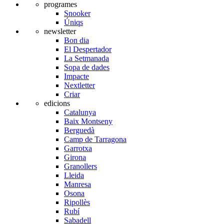
programes
Snooker
Úniqs
newsletter
Bon dia
El Despertador
La Setmanada
Sopa de dades
Impacte
Nextletter
Criar
edicions
Catalunya
Baix Montseny
Berguedà
Camp de Tarragona
Garrotxa
Girona
Granollers
Lleida
Manresa
Osona
Ripollès
Rubí
Sabadell