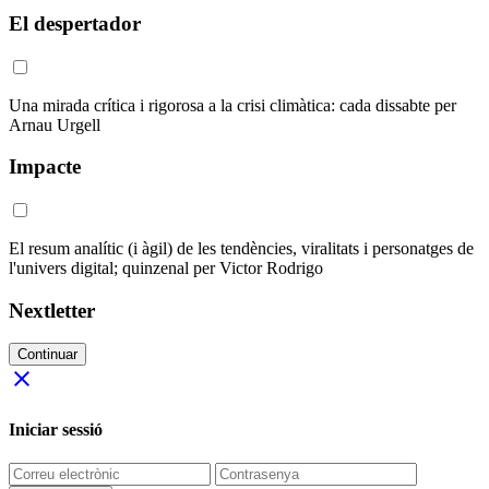
El despertador
Una mirada crítica i rigorosa a la crisi climàtica: cada dissabte per
Arnau Urgell
Impacte
El resum analític (i àgil) de les tendències, viralitats i personatges de
l'univers digital; quinzenal per Victor Rodrigo
Nextletter
Continuar
close
Iniciar sessió