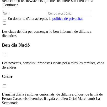
Seleccioneu les newsletters que més us interessen i feu clic a
'Continuar'.
En donar-te d'alta acceptes la
política de privacitat
.
Les claus del dia per començar-lo ben informat, de dilluns a
divendres
Bon dia Nació
Les novetats, consells i propostes ideals per a totes les famílies, cada
divendres
Criar
L’anàlisi diària i algunes curiositats, de dilluns a dijous, de la mà de
Ferran Casas; els divendres li agafa el relleu Oriol March amb La
Setmanada