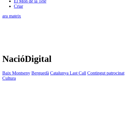
El Món de la Tele
Criar
ara mateix
NacióDigital
Baix Montseny
Berguedà
Catalunya Last Call
Contingut patrocinat
Cultura