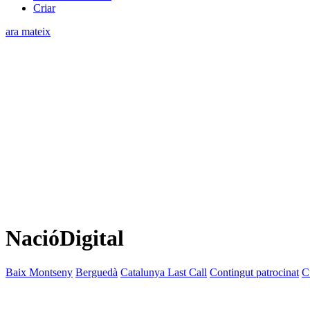
Criar
ara mateix
NacióDigital
Baix Montseny
Berguedà
Catalunya Last Call
Contingut patrocinat
C