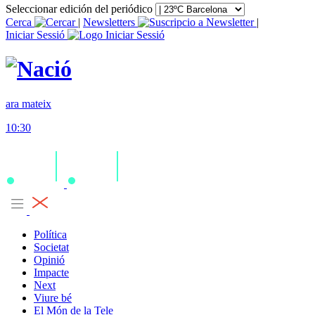
Seleccionar edición del periódico
Cerca
|
Newsletters
|
Iniciar Sessió
ara mateix
10:30
Política
Societat
Opinió
Impacte
Next
Viure bé
El Món de la Tele