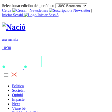
Seleccionar edición del periódico
Cerca
|
Newsletters
|
Iniciar Sessió
ara mateix
10:30
Política
Societat
Opinió
Impacte
Next
Viure bé