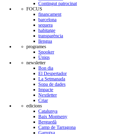
Contingut patrocinat
FOCUS
finançament
barcelona
sequera
habitatge
transparència
llengua
programes
Snooker
Úniqs
newsletter
Bon dia
El Despertador
La Setmanada
Sopa de dades
Impacte
Nextletter
Criar
edicions
Catalunya
Baix Montseny
Berguedà
Camp de Tarragona
Garrotxa