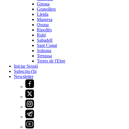
Girona
Granollers
Lleida
Manresa
Osona
Ripollès
Rubí
Sabadell
Sant Cugat
Solsona
Terrassa
Terres de l'Ebre
Iniciar Sessió
Subscriu-t'hi
Newsletter