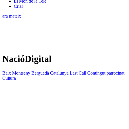
El Món de la Tele
Criar
ara mateix
NacióDigital
Baix Montseny
Berguedà
Catalunya Last Call
Contingut patrocinat
Cultura