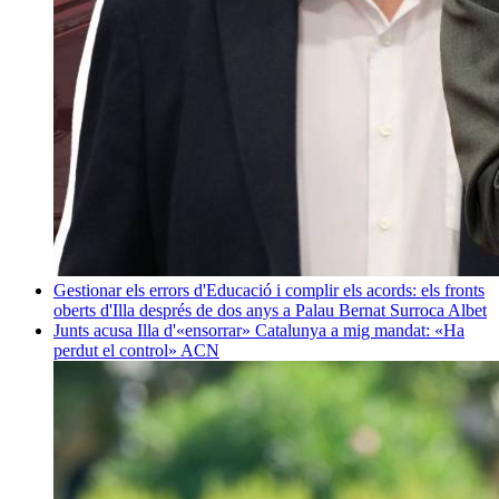
Gestionar els errors d'Educació i complir els acords: els fronts
oberts d'Illa després de dos anys a Palau
Bernat Surroca Albet
Junts acusa Illa d'«ensorrar» Catalunya a mig mandat: «Ha
perdut el control»
ACN