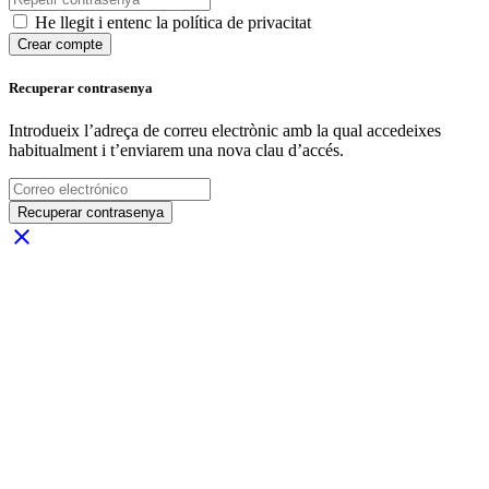
He llegit i entenc la política de privacitat
Crear compte
Recuperar contrasenya
Introdueix l’adreça de correu electrònic amb la qual accedeixes
habitualment i t’enviarem una nova clau d’accés.
Recuperar contrasenya
close