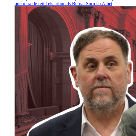
que mira de reüll els tribunals
Bernat Surroca Albet