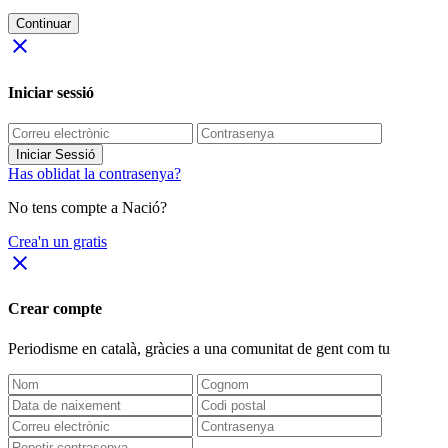
Continuar
close
Iniciar sessió
Iniciar Sessió
Has oblidat la contrasenya?
No tens compte a Nació?
Crea'n un gratis
close
Crear compte
Periodisme
en català
, gràcies a una comunitat de gent com tu