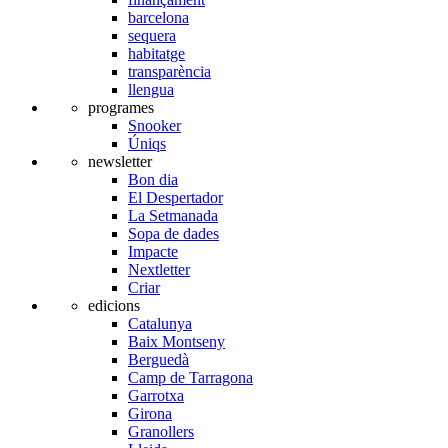
barcelona
sequera
habitatge
transparència
llengua
programes
Snooker
Úniqs
newsletter
Bon dia
El Despertador
La Setmanada
Sopa de dades
Impacte
Nextletter
Criar
edicions
Catalunya
Baix Montseny
Berguedà
Camp de Tarragona
Garrotxa
Girona
Granollers