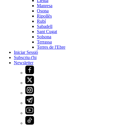
Lleida
Manresa
Osona
Ripollès
Rubí
Sabadell
Sant Cugat
Solsona
Terrassa
Terres de l'Ebre
Iniciar Sessió
Subscriu-t'hi
Newsletter