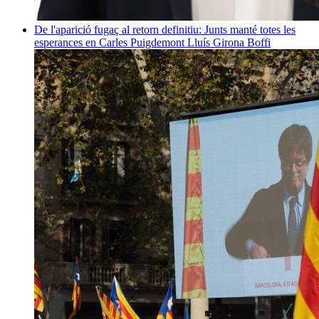
De l'aparició fugaç al retorn definitiu: Junts manté totes les
esperances en Carles Puigdemont
Lluís Girona Boffi