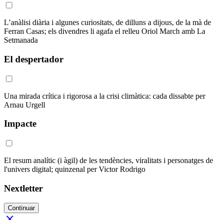
L’anàlisi diària i algunes curiositats, de dilluns a dijous, de la mà de
Ferran Casas; els divendres li agafa el relleu Oriol March amb La
Setmanada
El despertador
Una mirada crítica i rigorosa a la crisi climàtica: cada dissabte per
Arnau Urgell
Impacte
El resum analític (i àgil) de les tendències, viralitats i personatges de
l'univers digital; quinzenal per Victor Rodrigo
Nextletter
Continuar
close