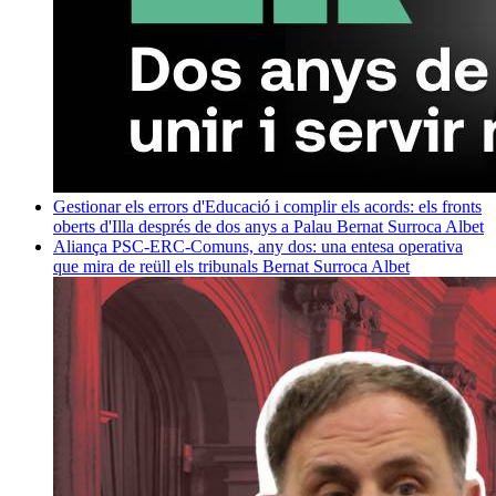
Gestionar els errors d'Educació i complir els acords: els fronts
oberts d'Illa després de dos anys a Palau
Bernat Surroca Albet
Aliança PSC-ERC-Comuns, any dos: una entesa operativa
que mira de reüll els tribunals
Bernat Surroca Albet