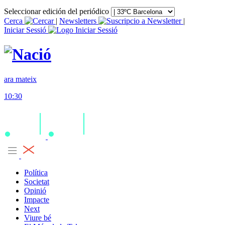
Seleccionar edición del periódico
Cerca
|
Newsletters
|
Iniciar Sessió
ara mateix
10:30
Política
Societat
Opinió
Impacte
Next
Viure bé