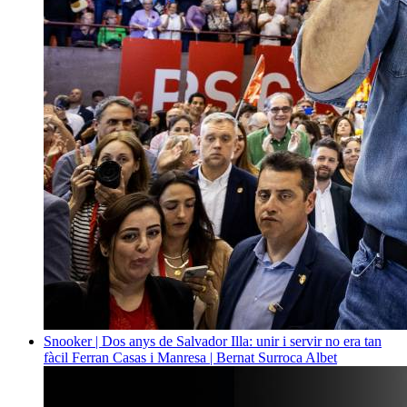
Snooker | Dos anys de Salvador Illa: unir i servir no era tan
fàcil
Ferran Casas i Manresa | Bernat Surroca Albet