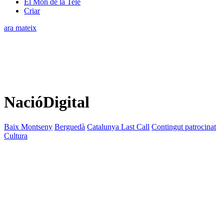
El Món de la Tele
Criar
ara mateix
NacióDigital
Baix Montseny
Berguedà
Catalunya Last Call
Contingut patrocinat
Cultura