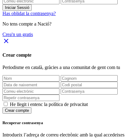
Iniciar Sessió
Has oblidat la contrasenya?
No tens compte a Nació?
Crea'n un gratis
close
Crear compte
Periodisme
en català
, gràcies a una comunitat de gent com tu
He llegit i entenc la política de privacitat
Crear compte
Recuperar contrasenya
Introdueix l’adreça de correu electrònic amb la qual accedeixes