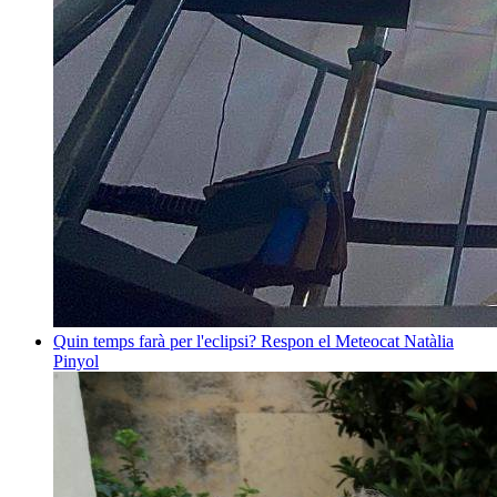
Quin temps farà per l'eclipsi? Respon el Meteocat
Natàlia
Pinyol