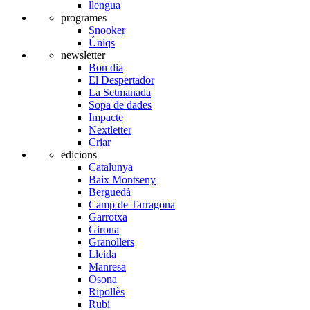
llengua
programes
Snooker
Úniqs
newsletter
Bon dia
El Despertador
La Setmanada
Sopa de dades
Impacte
Nextletter
Criar
edicions
Catalunya
Baix Montseny
Berguedà
Camp de Tarragona
Garrotxa
Girona
Granollers
Lleida
Manresa
Osona
Ripollès
Rubí