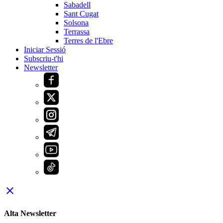
Sabadell
Sant Cugat
Solsona
Terrassa
Terres de l'Ebre
Iniciar Sessió
Subscriu-t'hi
Newsletter
close
Alta Newsletter