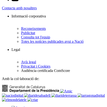
Contacta amb nosaltres
Informació corporativa
Reconeixements
Publicitat
Consulta tot l'equip
Totes les notícies publicades avui a Nació
Legal
Avís legal
Privacitat i Cookies
Audiència certificada ComScore
Amb la col·laboració de: