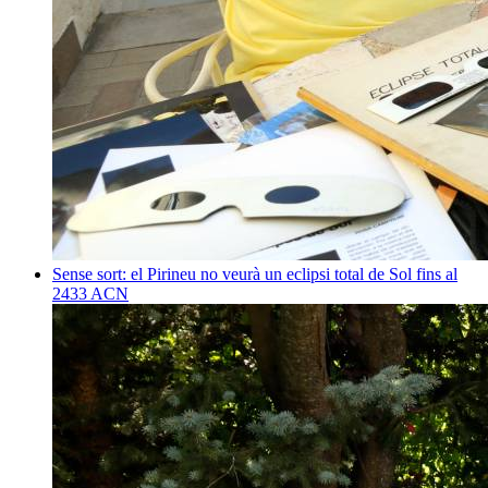
Sense sort: el Pirineu no veurà un eclipsi total de Sol fins al
2433
ACN