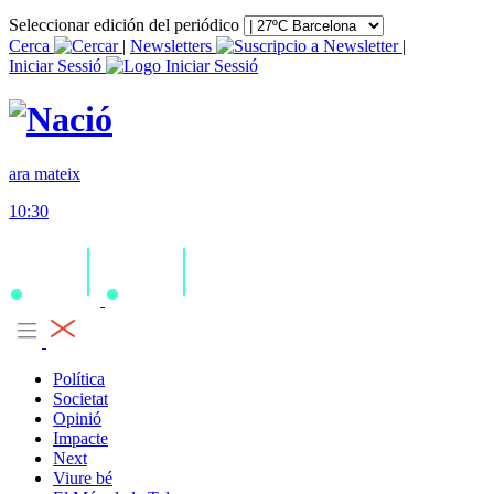
Seleccionar edición del periódico
Cerca
|
Newsletters
|
Iniciar Sessió
ara mateix
10:30
Política
Societat
Opinió
Impacte
Next
Viure bé