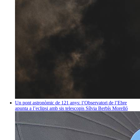
Un pont astronòmic de 121 anys: l’Observatori de l’Ebre
apunta a l’eclipsi amb sis telescopis
Sílvia Berbís Morelló