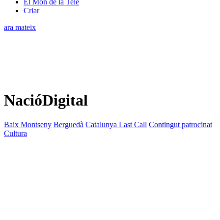
El Món de la Tele
Criar
ara mateix
NacióDigital
Baix Montseny
Berguedà
Catalunya Last Call
Contingut patrocinat
Cultura