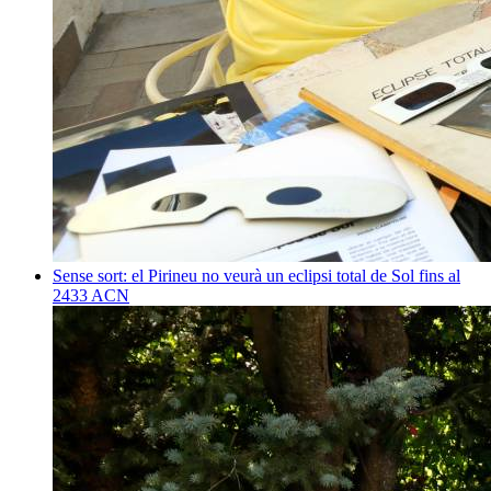
Sense sort: el Pirineu no veurà un eclipsi total de Sol fins al
2433
ACN