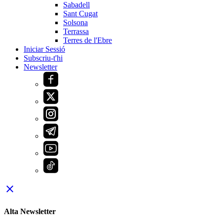
Sabadell
Sant Cugat
Solsona
Terrassa
Terres de l'Ebre
Iniciar Sessió
Subscriu-t'hi
Newsletter
close
Alta Newsletter