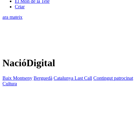
El Món de la Tele
Criar
ara mateix
NacióDigital
Baix Montseny
Berguedà
Catalunya Last Call
Contingut patrocinat
Cultura