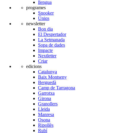
llengua
programes
Snooker
Úniqs
newsletter
Bon dia
El Despertador
La Setmanada
Sopa de dades
Impacte
Nextletter
Criar
edicions
Catalunya
Baix Montseny
Berguedà
Camp de Tarragona
Garrotxa
Girona
Granollers
Lleida
Manresa
Osona
Ripollès
Rubí