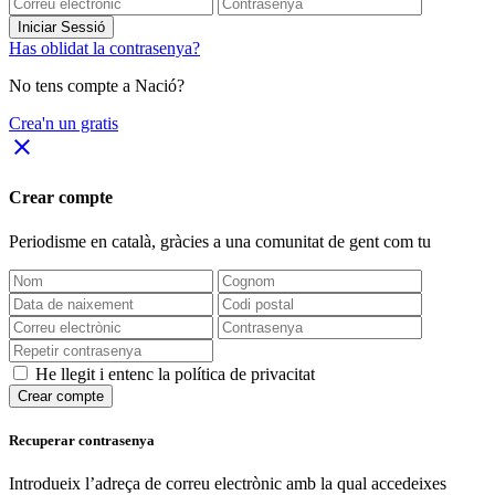
Iniciar Sessió
Has oblidat la contrasenya?
No tens compte a Nació?
Crea'n un gratis
close
Crear compte
Periodisme
en català
, gràcies a una comunitat de gent com tu
He llegit i entenc la política de privacitat
Crear compte
Recuperar contrasenya
Introdueix l’adreça de correu electrònic amb la qual accedeixes