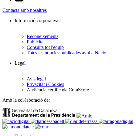
Contacta amb nosaltres
Informació corporativa
Reconeixements
Publicitat
Consulta tot l'equip
Totes les notícies publicades avui a Nació
Legal
Avís legal
Privacitat i Cookies
Audiència certificada ComScore
Amb la col·laboració de: