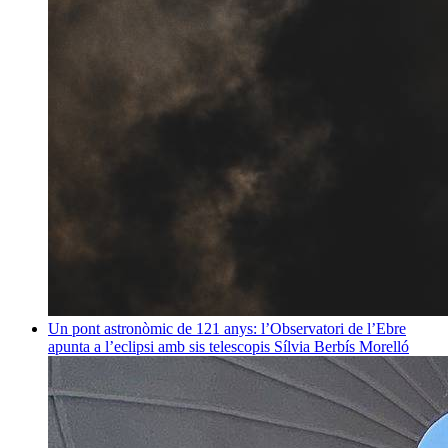
Un pont astronòmic de 121 anys: l’Observatori de l’Ebre
apunta a l’eclipsi amb sis telescopis
Sílvia Berbís Morelló