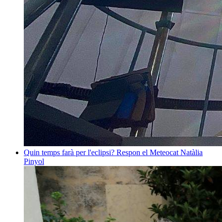
Quin temps farà per l'eclipsi? Respon el Meteocat
Natàlia
Pinyol