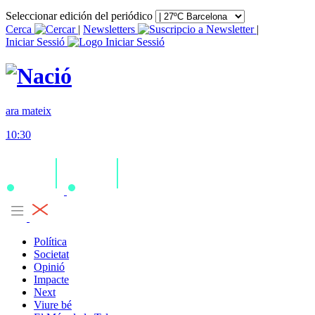
Seleccionar edición del periódico
Cerca
|
Newsletters
|
Iniciar Sessió
ara mateix
10:30
Política
Societat
Opinió
Impacte
Next
Viure bé