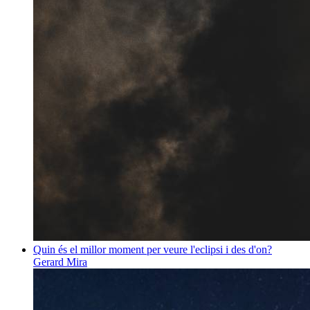
Quin és el millor moment per veure l'eclipsi i des d'on?
Gerard Mira