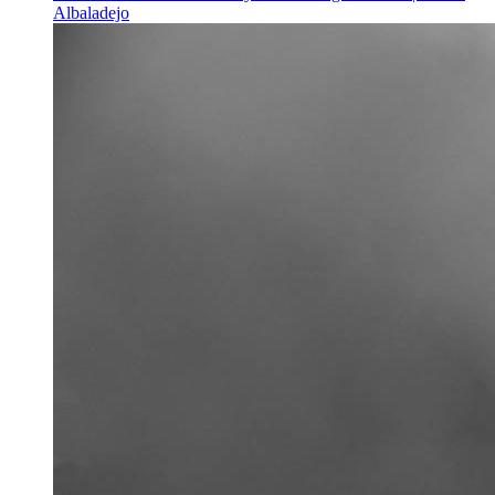
Albaladejo