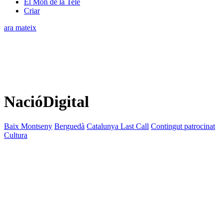
El Món de la Tele
Criar
ara mateix
NacióDigital
Baix Montseny
Berguedà
Catalunya Last Call
Contingut patrocinat
Cultura