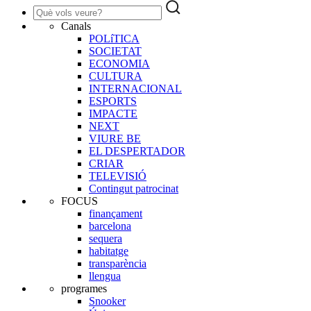
Canals
POLíTICA
SOCIETAT
ECONOMIA
CULTURA
INTERNACIONAL
ESPORTS
IMPACTE
NEXT
VIURE BE
EL DESPERTADOR
CRIAR
TELEVISIÓ
Contingut patrocinat
FOCUS
finançament
barcelona
sequera
habitatge
transparència
llengua
programes
Snooker