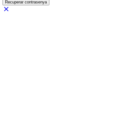
Recuperar contrasenya
close