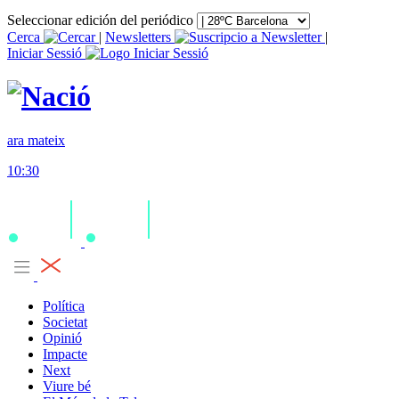
Seleccionar edición del periódico
Cerca
|
Newsletters
|
Iniciar Sessió
ara mateix
10:30
Política
Societat
Opinió
Impacte
Next
Viure bé