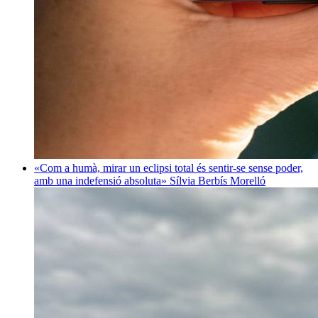
«Com a humà, mirar un eclipsi total és sentir-se sense poder,
amb una indefensió absoluta»
Sílvia Berbís Morelló