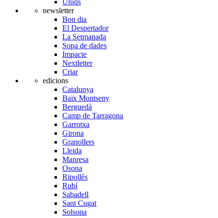
Úniqs
newsletter
Bon dia
El Despertador
La Setmanada
Sopa de dades
Impacte
Nextletter
Criar
edicions
Catalunya
Baix Montseny
Berguedà
Camp de Tarragona
Garrotxa
Girona
Granollers
Lleida
Manresa
Osona
Ripollès
Rubí
Sabadell
Sant Cugat
Solsona