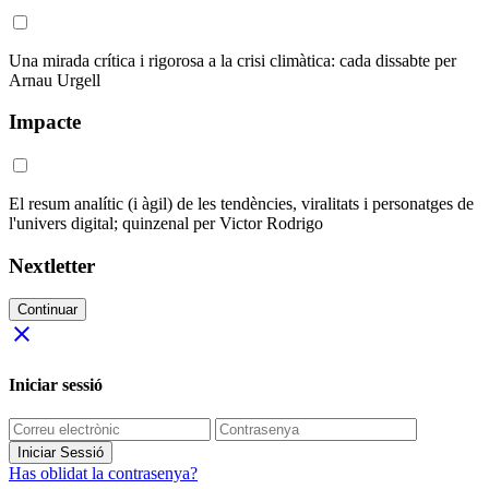
Una mirada crítica i rigorosa a la crisi climàtica: cada dissabte per
Arnau Urgell
Impacte
El resum analític (i àgil) de les tendències, viralitats i personatges de
l'univers digital; quinzenal per Victor Rodrigo
Nextletter
Continuar
close
Iniciar sessió
Iniciar Sessió
Has oblidat la contrasenya?