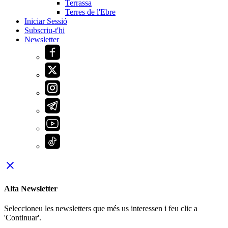
Terrassa
Terres de l'Ebre
Iniciar Sessió
Subscriu-t'hi
Newsletter
close
Alta Newsletter
Seleccioneu les newsletters que més us interessen i feu clic a
'Continuar'.