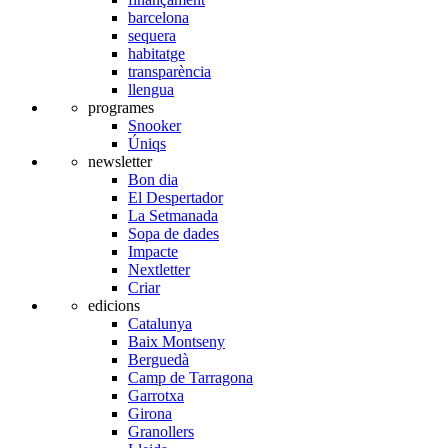
barcelona
sequera
habitatge
transparència
llengua
programes
Snooker
Úniqs
newsletter
Bon dia
El Despertador
La Setmanada
Sopa de dades
Impacte
Nextletter
Criar
edicions
Catalunya
Baix Montseny
Berguedà
Camp de Tarragona
Garrotxa
Girona
Granollers