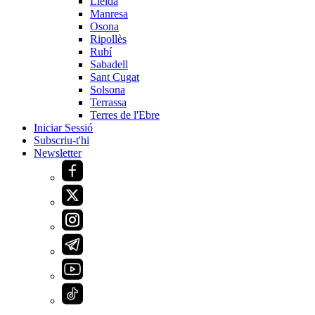
Lleida
Manresa
Osona
Ripollès
Rubí
Sabadell
Sant Cugat
Solsona
Terrassa
Terres de l'Ebre
Iniciar Sessió
Subscriu-t'hi
Newsletter