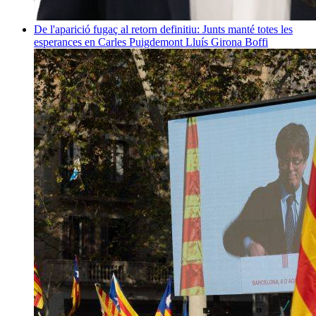
De l'aparició fugaç al retorn definitiu: Junts manté totes les
esperances en Carles Puigdemont
Lluís Girona Boffi