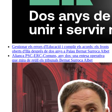
Gestionar els errors d'Educació i complir els acords: els fronts
oberts d'Illa després de dos anys a Palau
Bernat Surroca Albet
Aliança PSC-ERC-Comuns, any dos: una entesa operativa
que mira de reüll els tribunals
Bernat Surroca Albet