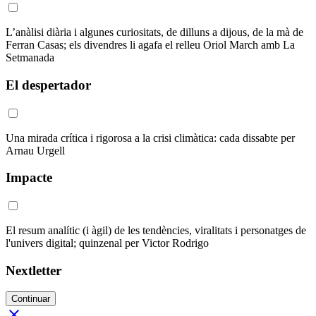
L’anàlisi diària i algunes curiositats, de dilluns a dijous, de la mà de
Ferran Casas; els divendres li agafa el relleu Oriol March amb La
Setmanada
El despertador
Una mirada crítica i rigorosa a la crisi climàtica: cada dissabte per
Arnau Urgell
Impacte
El resum analític (i àgil) de les tendències, viralitats i personatges de
l'univers digital; quinzenal per Victor Rodrigo
Nextletter
Continuar
close