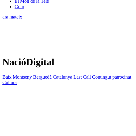
El Món de la Tele
Criar
ara mateix
NacióDigital
Baix Montseny
Berguedà
Catalunya Last Call
Contingut patrocinat
Cultura