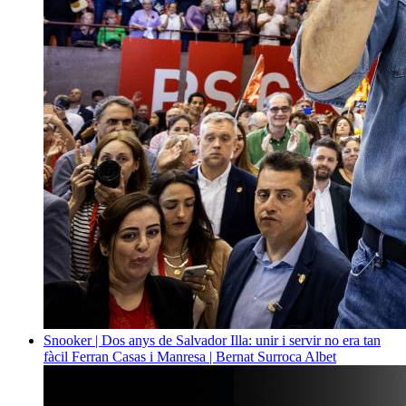
Snooker | Dos anys de Salvador Illa: unir i servir no era tan
fàcil
Ferran Casas i Manresa | Bernat Surroca Albet