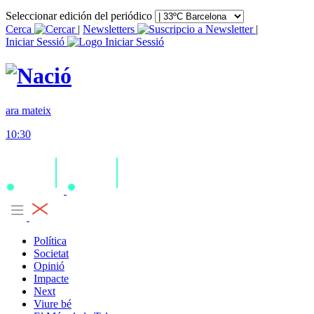
Seleccionar edición del periódico
Cerca
|
Newsletters
|
Iniciar Sessió
ara mateix
10:30
Política
Societat
Opinió
Impacte
Next
Viure bé