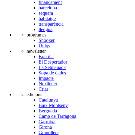
finançament
barcelona
sequera
habitatge
transparència
llengua
programes
Snooker
Úniqs
newsletter
Bon dia
El Despertador
La Setmanada
Sopa de dades
Impacte
Nextletter
Criar
edicions
Catalunya
Baix Montseny
Berguedà
Camp de Tarragona
Garrotxa
Girona
Granollers