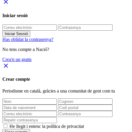
close
Iniciar sessió
Iniciar Sessió
Has oblidat la contrasenya?
No tens compte a Nació?
Crea'n un gratis
close
Crear compte
Periodisme
en català
, gràcies a una comunitat de gent com tu
He llegit i entenc la política de privacitat