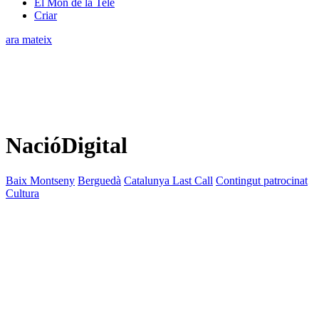
El Món de la Tele
Criar
ara mateix
NacióDigital
Baix Montseny
Berguedà
Catalunya Last Call
Contingut patrocinat
Cultura