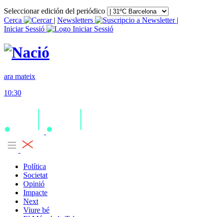
Seleccionar edición del periódico
Cerca
|
Newsletters
|
Iniciar Sessió
ara mateix
10:30
Política
Societat
Opinió
Impacte
Next
Viure bé