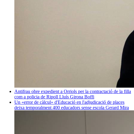
Antifrau obre expedient a Orriols per la contractació de la filla
com a policia de Ripoll
Lluís Girona Boffi
Un «error de càlcul» d'Educació en l'adjudicació de places
deixa temporalment 400 educadors sense escola
Gerard Mira