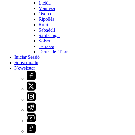
Lleida
Manresa
Osona
Ripollès
Rubí
Sabadell
Sant Cugat
Solsona
Terrassa
Terres de l'Ebre
Iniciar Sessió
Subscriu-t'hi
Newsletter