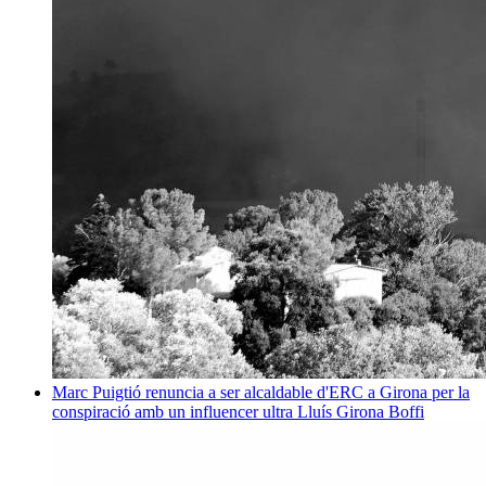
Marc Puigtió renuncia a ser alcaldable d'ERC a Girona per la
conspiració amb un influencer ultra
Lluís Girona Boffi