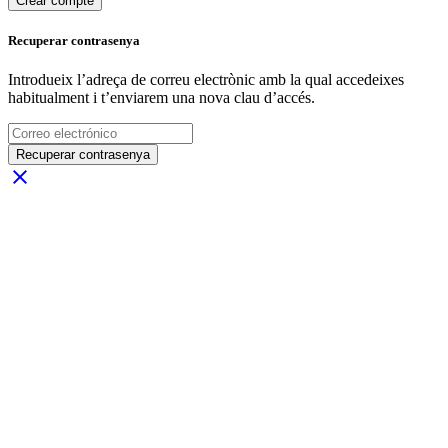
Crear compte
Recuperar contrasenya
Introdueix l’adreça de correu electrònic amb la qual accedeixes
habitualment i t’enviarem una nova clau d’accés.
Recuperar contrasenya
close