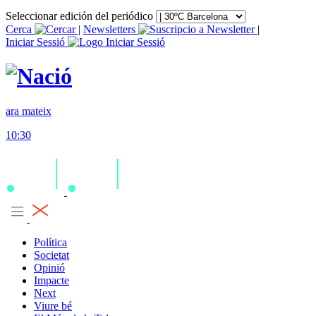
Seleccionar edición del periódico
Cerca
|
Newsletters
|
Iniciar Sessió
ara mateix
10:30
Política
Societat
Opinió
Impacte
Next
Viure bé