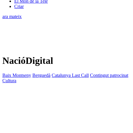
El Món de la Tele
Criar
ara mateix
NacióDigital
Baix Montseny
Berguedà
Catalunya Last Call
Contingut patrocinat
Cultura