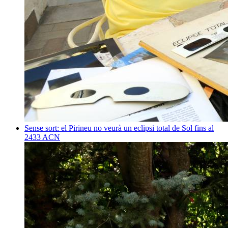
Sense sort: el Pirineu no veurà un eclipsi total de Sol fins al
2433
ACN