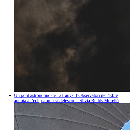
Un pont astronòmic de 121 anys: l’Observatori de l’Ebre
apunta a l’eclipsi amb sis telescopis
Sílvia Berbís Morelló