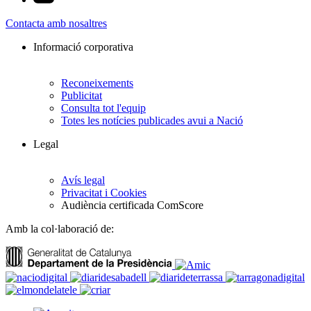
Contacta amb nosaltres
Informació corporativa
Reconeixements
Publicitat
Consulta tot l'equip
Totes les notícies publicades avui a Nació
Legal
Avís legal
Privacitat i Cookies
Audiència certificada ComScore
Amb la col·laboració de: