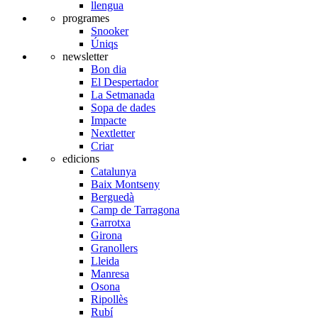
llengua
programes
Snooker
Úniqs
newsletter
Bon dia
El Despertador
La Setmanada
Sopa de dades
Impacte
Nextletter
Criar
edicions
Catalunya
Baix Montseny
Berguedà
Camp de Tarragona
Garrotxa
Girona
Granollers
Lleida
Manresa
Osona
Ripollès
Rubí