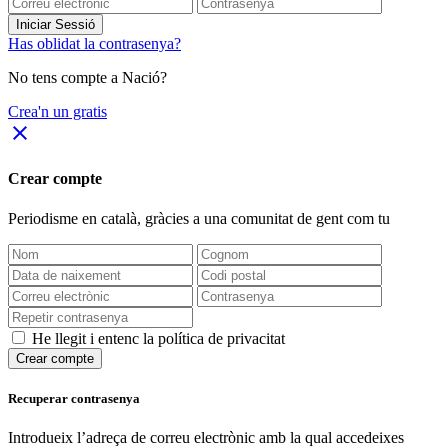
Iniciar Sessió
Has oblidat la contrasenya?
No tens compte a Nació?
Crea'n un gratis
close
Crear compte
Periodisme
en català
, gràcies a una comunitat de gent com tu
He llegit i entenc la política de privacitat
Crear compte
Recuperar contrasenya
Introdueix l’adreça de correu electrònic amb la qual accedeixes