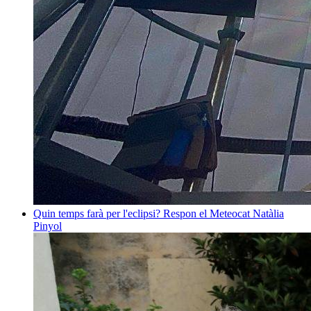
Quin temps farà per l'eclipsi? Respon el Meteocat
Natàlia
Pinyol