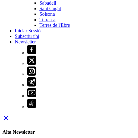
Sabadell
Sant Cugat
Solsona
Terrassa
Terres de l'Ebre
Iniciar Sessió
Subscriu-t'hi
Newsletter
close
Alta Newsletter