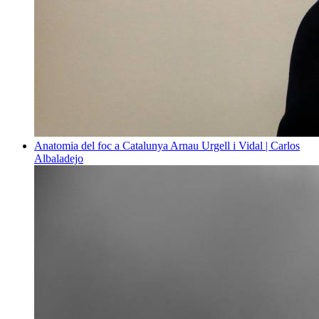
Anatomia del foc a Catalunya
Arnau Urgell i Vidal | Carlos
Albaladejo