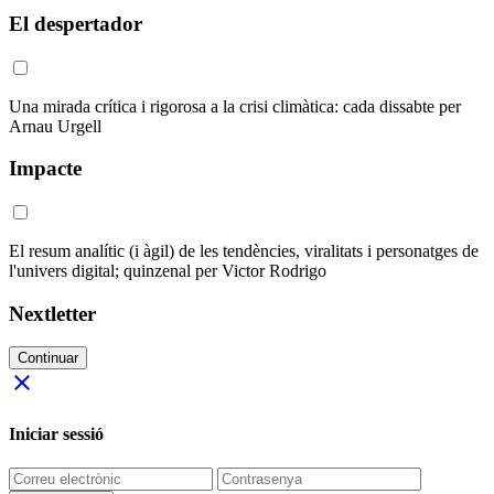
El despertador
Una mirada crítica i rigorosa a la crisi climàtica: cada dissabte per
Arnau Urgell
Impacte
El resum analític (i àgil) de les tendències, viralitats i personatges de
l'univers digital; quinzenal per Victor Rodrigo
Nextletter
Continuar
close
Iniciar sessió