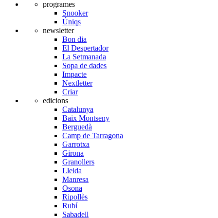
programes
Snooker
Úniqs
newsletter
Bon dia
El Despertador
La Setmanada
Sopa de dades
Impacte
Nextletter
Criar
edicions
Catalunya
Baix Montseny
Berguedà
Camp de Tarragona
Garrotxa
Girona
Granollers
Lleida
Manresa
Osona
Ripollès
Rubí
Sabadell