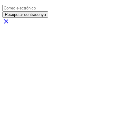
Recuperar contrasenya
close