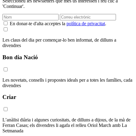
Seleccioneu les newsletters que més us interessen i feu clic a
'Continuar'.
En donar-te d'alta acceptes la
política de privacitat
.
Les claus del dia per començar-lo ben informat, de dilluns a
divendres
Bon dia Nació
Les novetats, consells i propostes ideals per a totes les famílies, cada
divendres
Criar
L’anàlisi diària i algunes curiositats, de dilluns a dijous, de la mà de
Ferran Casas; els divendres li agafa el relleu Oriol March amb La
Setmanada