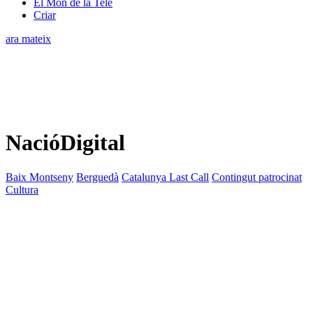
El Món de la Tele
Criar
ara mateix
NacióDigital
Baix Montseny
Berguedà
Catalunya Last Call
Contingut patrocinat
Cultura