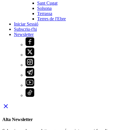
Sant Cugat
Solsona
Terrassa
Terres de l'Ebre
Iniciar Sessió
Subscriu-t'hi
Newsletter
close
Alta Newsletter