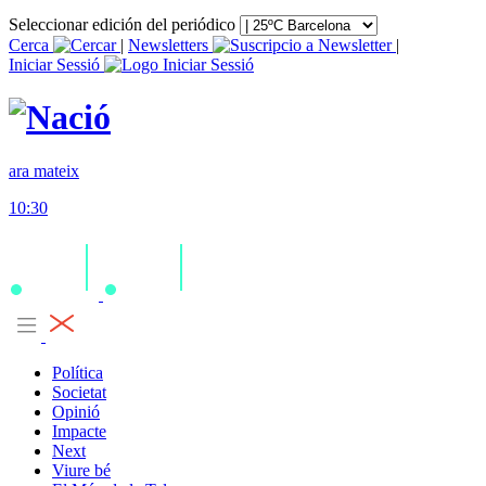
Seleccionar edición del periódico
Cerca
|
Newsletters
|
Iniciar Sessió
ara mateix
10:30
Política
Societat
Opinió
Impacte
Next
Viure bé