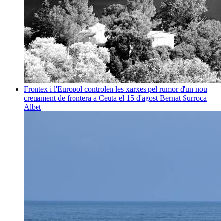
Frontex i l'Europol controlen les xarxes pel rumor d'un nou
creuament de frontera a Ceuta el 15 d'agost
Bernat Surroca
Albet