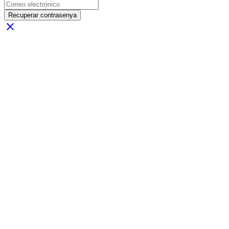
Recuperar contrasenya
close