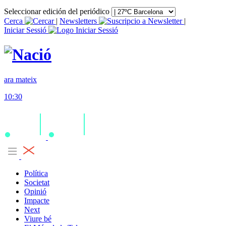
Seleccionar edición del periódico
Cerca
|
Newsletters
|
Iniciar Sessió
ara mateix
10:30
Política
Societat
Opinió
Impacte
Next
Viure bé