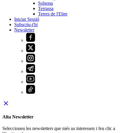
Solsona
Terrassa
Terres de l'Ebre
Iniciar Sessió
Subscriu-t'hi
Newsletter
close
Alta Newsletter
Seleccioneu les newsletters que més us interessen i feu clic a