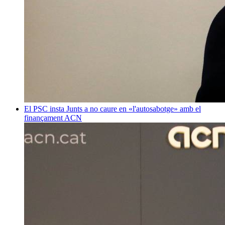
El PSC insta Junts a no caure en «l'autosabotge» amb el
finançament
ACN