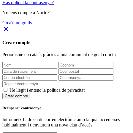
Has oblidat la contrasenya?
No tens compte a Nació?
Crea'n un gratis
close
Crear compte
Periodisme
en català
, gràcies a una comunitat de gent com tu
He llegit i entenc la política de privacitat
Crear compte
Recuperar contrasenya
Introdueix l’adreça de correu electrònic amb la qual accedeixes
habitualment i t’enviarem una nova clau d’accés.