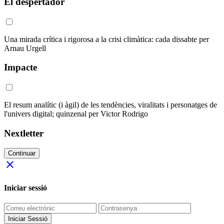
El despertador
Una mirada crítica i rigorosa a la crisi climàtica: cada dissabte per
Arnau Urgell
Impacte
El resum analític (i àgil) de les tendències, viralitats i personatges de
l'univers digital; quinzenal per Victor Rodrigo
Nextletter
Continuar
close
Iniciar sessió
Iniciar Sessió