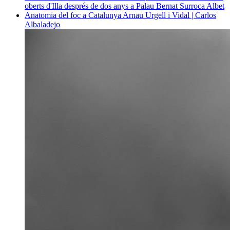
oberts d'Illa després de dos anys a Palau
Bernat Surroca Albet
Anatomia del foc a Catalunya
Arnau Urgell i Vidal | Carlos
Albaladejo