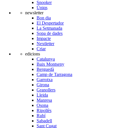
Snooker
Úniqs
newsletter
Bon dia
El Despertador
La Setmanada
Sopa de dades
Impacte
Nextletter
Criar
edicions
Catalunya
Baix Montseny
Berguedà
Camp de Tarragona
Garrotxa
Girona
Granollers
Lleida
Manresa
Osona
Ripollès
Rubí
Sabadell
Sant Cugat