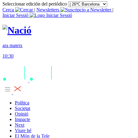
Seleccionar edición del periódico
Cerca
|
Newsletters
|
Iniciar Sessió
ara mateix
10:30
Política
Societat
Opinió
Impacte
Next
Viure bé
El Món de la Tele