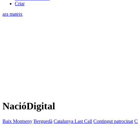
Criar
ara mateix
NacióDigital
Baix Montseny
Berguedà
Catalunya Last Call
Contingut patrocinat
C