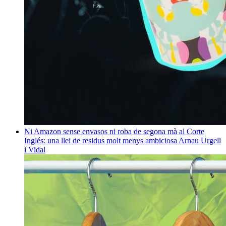
Ni Amazon sense envasos ni roba de segona mà al Corte
Inglés: una llei de residus molt menys ambiciosa
Arnau Urgell
i Vidal