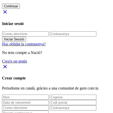
Continuar
close
Iniciar sessió
Iniciar Sessió
Has oblidat la contrasenya?
No tens compte a Nació?
Crea'n un gratis
close
Crear compte
Periodisme
en català
, gràcies a una comunitat de gent com tu