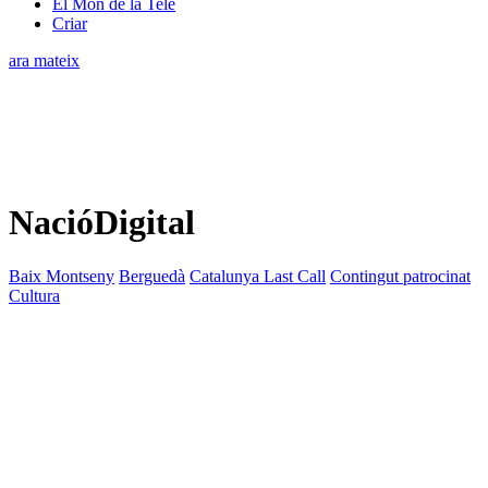
El Món de la Tele
Criar
ara mateix
NacióDigital
Baix Montseny
Berguedà
Catalunya Last Call
Contingut patrocinat
Cultura