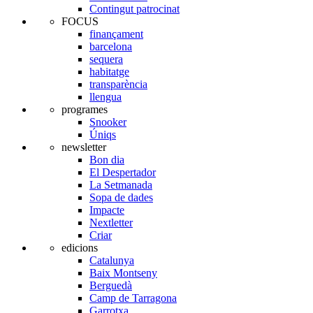
Contingut patrocinat
FOCUS
finançament
barcelona
sequera
habitatge
transparència
llengua
programes
Snooker
Úniqs
newsletter
Bon dia
El Despertador
La Setmanada
Sopa de dades
Impacte
Nextletter
Criar
edicions
Catalunya
Baix Montseny
Berguedà
Camp de Tarragona
Garrotxa