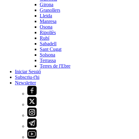
Girona
Granollers
Lleida
Manresa
Osona
Ripollès
Rubí
Sabadell
Sant Cugat
Solsona
Terrassa
Terres de l'Ebre
Iniciar Sessió
Subscriu-t'hi
Newsletter