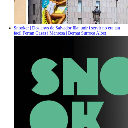
Snooker | Dos anys de Salvador Illa: unir i servir no era tan
fàcil
Ferran Casas i Manresa | Bernat Surroca Albet