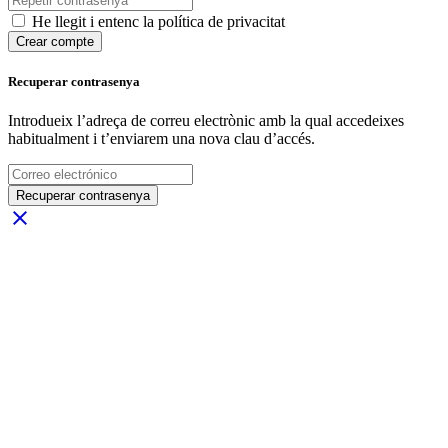
He llegit i entenc la política de privacitat
Crear compte
Recuperar contrasenya
Introdueix l’adreça de correu electrònic amb la qual accedeixes
habitualment i t’enviarem una nova clau d’accés.
Recuperar contrasenya
close