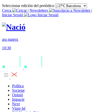
Seleccionar edición del periódico
Cerca
|
Newsletters
|
Iniciar Sessió
ara mateix
10:30
Política
Societat
Opinió
Impacte
Next
Viure bé