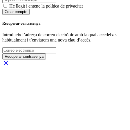
He llegit i entenc la política de privacitat
Crear compte
Recuperar contrasenya
Introdueix l’adreça de correu electrònic amb la qual accedeixes
habitualment i t’enviarem una nova clau d’accés.
Recuperar contrasenya
close