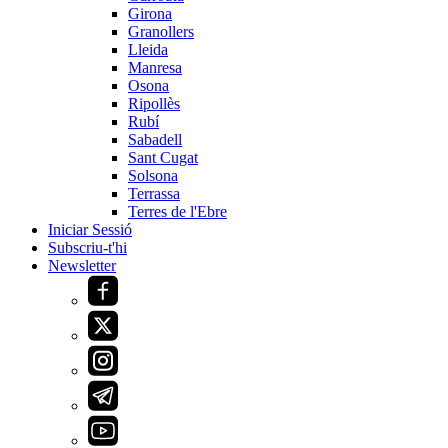
Girona
Granollers
Lleida
Manresa
Osona
Ripollès
Rubí
Sabadell
Sant Cugat
Solsona
Terrassa
Terres de l'Ebre
Iniciar Sessió
Subscriu-t'hi
Newsletter