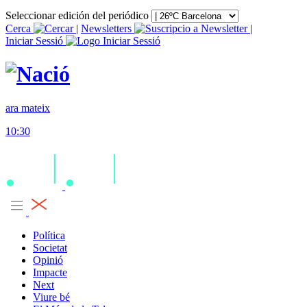
Seleccionar edición del periódico
Cerca
|
Newsletters
|
Iniciar Sessió
ara mateix
10:30
Política
Societat
Opinió
Impacte
Next
Viure bé