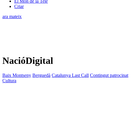
El Món de la Tele
Criar
ara mateix
NacióDigital
Baix Montseny
Berguedà
Catalunya Last Call
Contingut patrocinat
Cultura