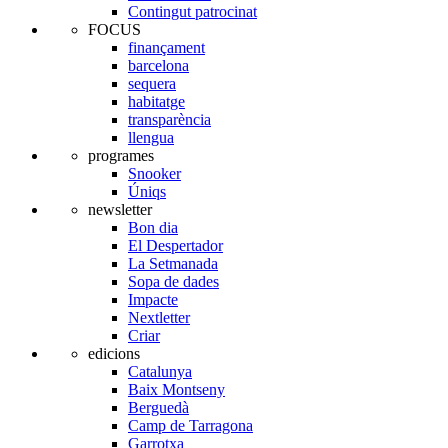
Contingut patrocinat
FOCUS
finançament
barcelona
sequera
habitatge
transparència
llengua
programes
Snooker
Úniqs
newsletter
Bon dia
El Despertador
La Setmanada
Sopa de dades
Impacte
Nextletter
Criar
edicions
Catalunya
Baix Montseny
Berguedà
Camp de Tarragona
Garrotxa