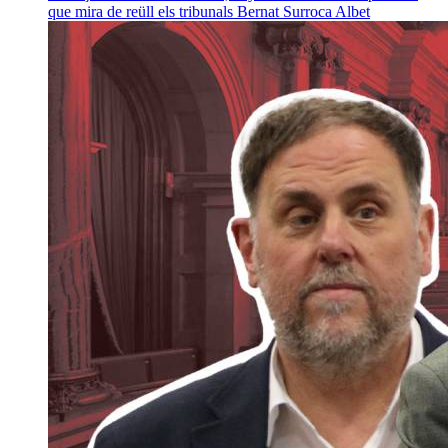
que mira de reüll els tribunals
Bernat Surroca Albet