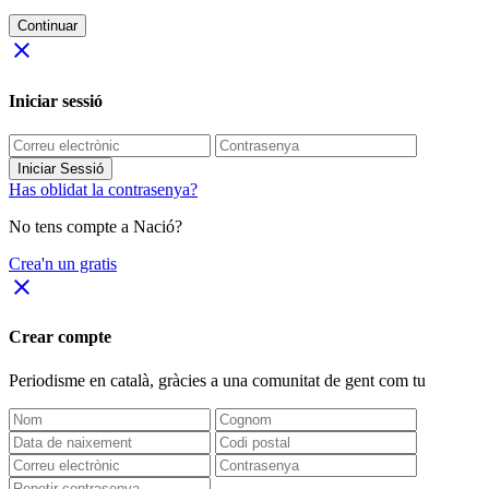
Continuar
close
Iniciar sessió
Iniciar Sessió
Has oblidat la contrasenya?
No tens compte a Nació?
Crea'n un gratis
close
Crear compte
Periodisme
en català
, gràcies a una comunitat de gent com tu