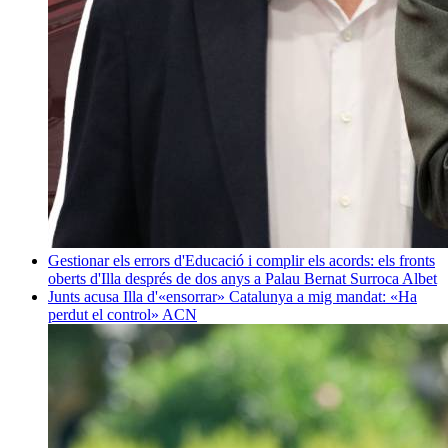
Gestionar els errors d'Educació i complir els acords: els fronts
oberts d'Illa després de dos anys a Palau
Bernat Surroca Albet
Junts acusa Illa d'«ensorrar» Catalunya a mig mandat: «Ha
perdut el control»
ACN