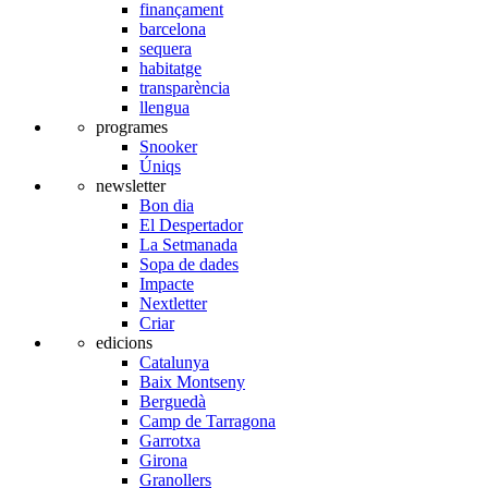
finançament
barcelona
sequera
habitatge
transparència
llengua
programes
Snooker
Úniqs
newsletter
Bon dia
El Despertador
La Setmanada
Sopa de dades
Impacte
Nextletter
Criar
edicions
Catalunya
Baix Montseny
Berguedà
Camp de Tarragona
Garrotxa
Girona
Granollers