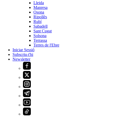
Lleida
Manresa
Osona
Ripollès
Rubí
Sabadell
Sant Cugat
Solsona
Terrassa
Terres de l'Ebre
Iniciar Sessió
Subscriu-t'hi
Newsletter