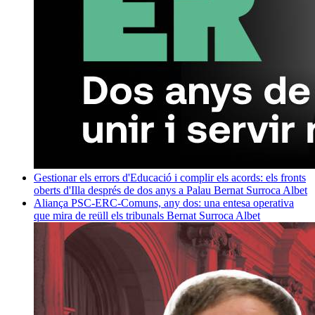
Gestionar els errors d'Educació i complir els acords: els fronts
oberts d'Illa després de dos anys a Palau
Bernat Surroca Albet
Aliança PSC-ERC-Comuns, any dos: una entesa operativa
que mira de reüll els tribunals
Bernat Surroca Albet