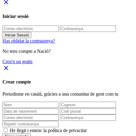
close
Iniciar sessió
Iniciar Sessió
Has oblidat la contrasenya?
No tens compte a Nació?
Crea'n un gratis
close
Crear compte
Periodisme
en català
, gràcies a una comunitat de gent com tu
He llegit i entenc la política de privacitat