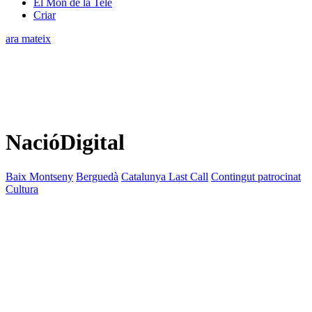
El Món de la Tele
Criar
ara mateix
NacióDigital
Baix Montseny
Berguedà
Catalunya Last Call
Contingut patrocinat
Cultura