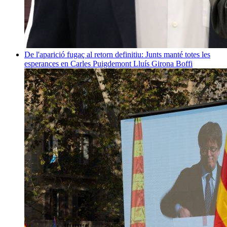
De l'aparició fugaç al retorn definitiu: Junts manté totes les
esperances en Carles Puigdemont
Lluís Girona Boffi