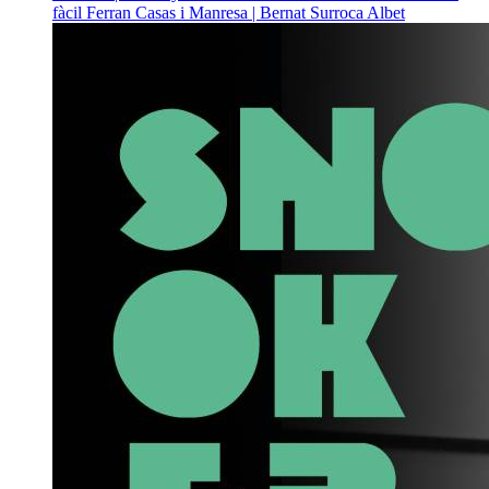
fàcil
Ferran Casas i Manresa | Bernat Surroca Albet