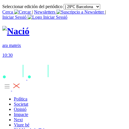
Seleccionar edición del periódico
Cerca
|
Newsletters
|
Iniciar Sessió
ara mateix
10:30
Política
Societat
Opinió
Impacte
Next
Viure bé