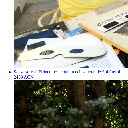
Sense sort: el Pirineu no veurà un eclipsi total de Sol fins al
2433
ACN