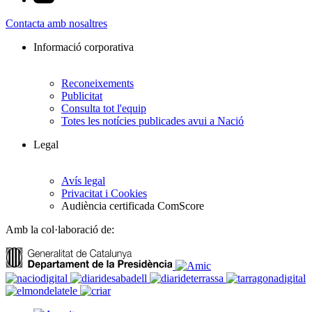
Contacta amb nosaltres
Informació corporativa
Reconeixements
Publicitat
Consulta tot l'equip
Totes les notícies publicades avui a Nació
Legal
Avís legal
Privacitat i Cookies
Audiència certificada ComScore
Amb la col·laboració de: