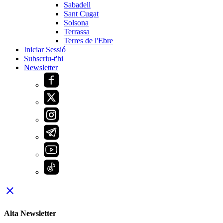
Sabadell
Sant Cugat
Solsona
Terrassa
Terres de l'Ebre
Iniciar Sessió
Subscriu-t'hi
Newsletter
close
Alta Newsletter