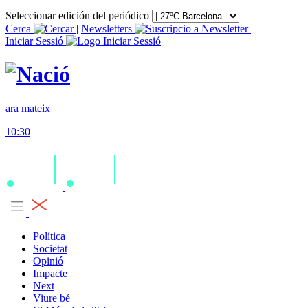
Seleccionar edición del periódico
Cerca
|
Newsletters
|
Iniciar Sessió
ara mateix
10:30
Política
Societat
Opinió
Impacte
Next
Viure bé