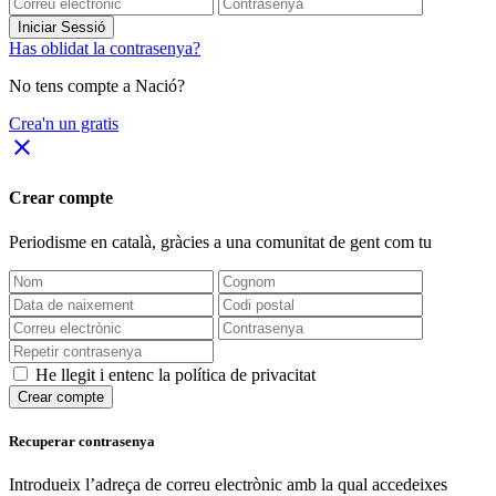
Iniciar Sessió
Has oblidat la contrasenya?
No tens compte a Nació?
Crea'n un gratis
close
Crear compte
Periodisme
en català
, gràcies a una comunitat de gent com tu
He llegit i entenc la política de privacitat
Crear compte
Recuperar contrasenya
Introdueix l’adreça de correu electrònic amb la qual accedeixes