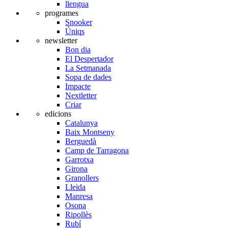
llengua
programes
Snooker
Úniqs
newsletter
Bon dia
El Despertador
La Setmanada
Sopa de dades
Impacte
Nextletter
Criar
edicions
Catalunya
Baix Montseny
Berguedà
Camp de Tarragona
Garrotxa
Girona
Granollers
Lleida
Manresa
Osona
Ripollès
Rubí