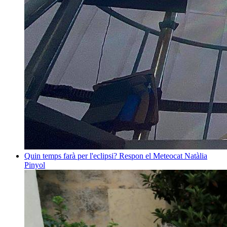
Quin temps farà per l'eclipsi? Respon el Meteocat
Natàlia
Pinyol