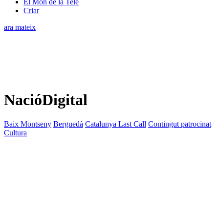
El Món de la Tele
Criar
ara mateix
NacióDigital
Baix Montseny
Berguedà
Catalunya Last Call
Contingut patrocinat
Cultura