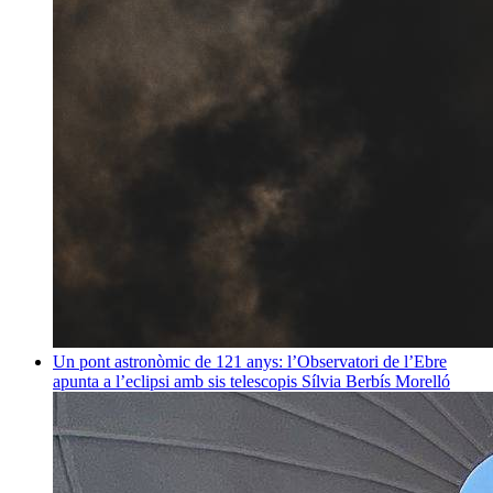
Un pont astronòmic de 121 anys: l’Observatori de l’Ebre
apunta a l’eclipsi amb sis telescopis
Sílvia Berbís Morelló