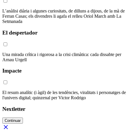
L’anàlisi diària i algunes curiositats, de dilluns a dijous, de la mà de
Ferran Casas; els divendres li agafa el relleu Oriol March amb La
Setmanada
El despertador
Una mirada crítica i rigorosa a la crisi climàtica: cada dissabte per
Arnau Urgell
Impacte
El resum analític (i àgil) de les tendències, viralitats i personatges de
l'univers digital; quinzenal per Victor Rodrigo
Nextletter
Continuar
close