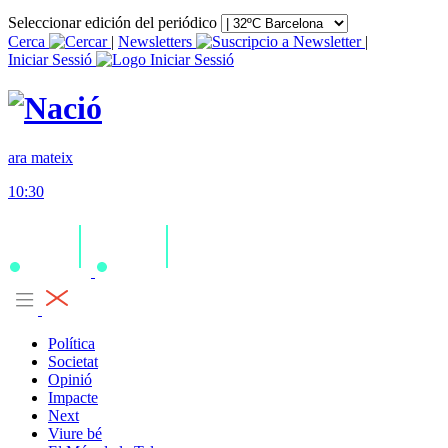
Seleccionar edición del periódico
Cerca
|
Newsletters
|
Iniciar Sessió
ara mateix
10:30
Política
Societat
Opinió
Impacte
Next
Viure bé