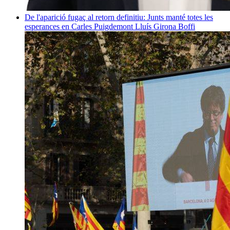
De l'aparició fugaç al retorn definitiu: Junts manté totes les
esperances en Carles Puigdemont
Lluís Girona Boffi