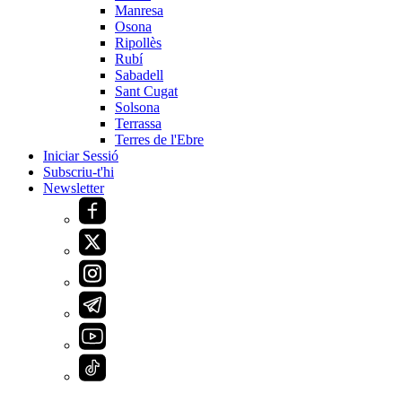
Manresa
Osona
Ripollès
Rubí
Sabadell
Sant Cugat
Solsona
Terrassa
Terres de l'Ebre
Iniciar Sessió
Subscriu-t'hi
Newsletter