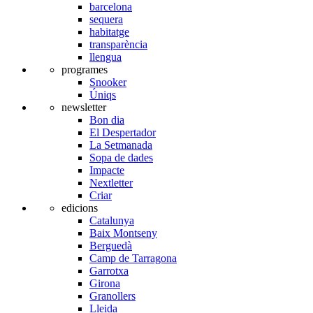
barcelona
sequera
habitatge
transparència
llengua
programes
Snooker
Úniqs
newsletter
Bon dia
El Despertador
La Setmanada
Sopa de dades
Impacte
Nextletter
Criar
edicions
Catalunya
Baix Montseny
Berguedà
Camp de Tarragona
Garrotxa
Girona
Granollers
Lleida