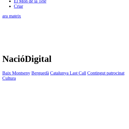
El Món de la Tele
Criar
ara mateix
NacióDigital
Baix Montseny
Berguedà
Catalunya Last Call
Contingut patrocinat
Cultura