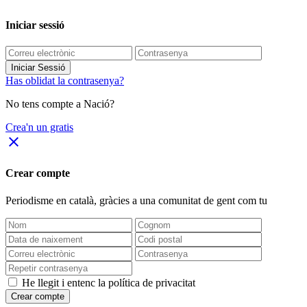
Iniciar sessió
Iniciar Sessió
Has oblidat la contrasenya?
No tens compte a Nació?
Crea'n un gratis
close
Crear compte
Periodisme
en català
, gràcies a una comunitat de gent com tu
He llegit i entenc la política de privacitat
Crear compte