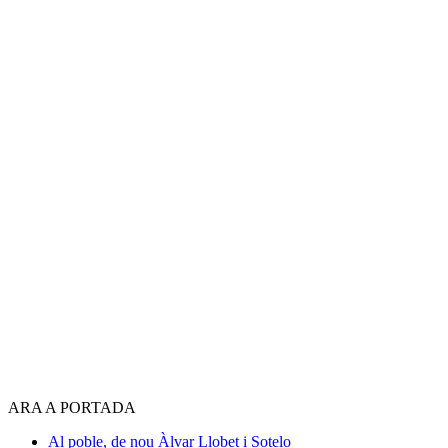
ARA A PORTADA
Al poble, de nou
Àlvar Llobet i Sotelo