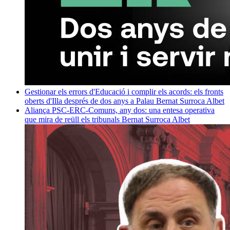
Gestionar els errors d'Educació i complir els acords: els fronts
oberts d'Illa després de dos anys a Palau
Bernat Surroca Albet
Aliança PSC-ERC-Comuns, any dos: una entesa operativa
que mira de reüll els tribunals
Bernat Surroca Albet