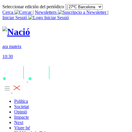
Seleccionar edición del periódico
Cerca
|
Newsletters
|
Iniciar Sessió
ara mateix
10:30
Política
Societat
Opinió
Impacte
Next
Viure bé