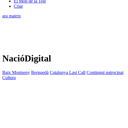
El Món de la Tele
Criar
ara mateix
NacióDigital
Baix Montseny
Berguedà
Catalunya Last Call
Contingut patrocinat
Cultura