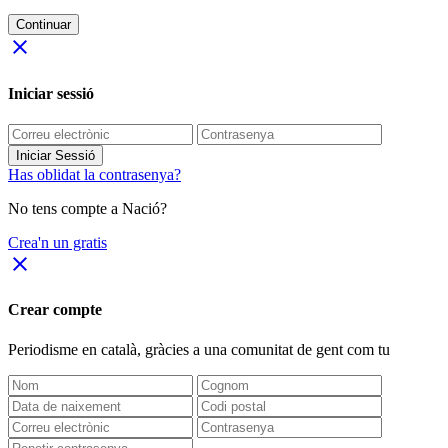
Continuar
close
Iniciar sessió
Iniciar Sessió
Has oblidat la contrasenya?
No tens compte a Nació?
Crea'n un gratis
close
Crear compte
Periodisme
en català
, gràcies a una comunitat de gent com tu