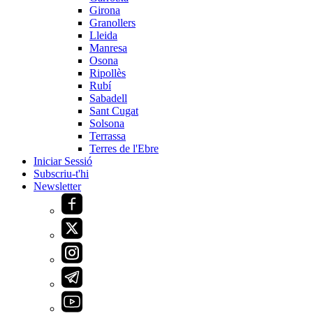
Girona
Granollers
Lleida
Manresa
Osona
Ripollès
Rubí
Sabadell
Sant Cugat
Solsona
Terrassa
Terres de l'Ebre
Iniciar Sessió
Subscriu-t'hi
Newsletter