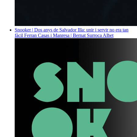
Snooker | Dos anys de Salvador Illa: unir i servir no era tan
fàcil
Ferran Casas i Manresa | Bernat Surroca Albet