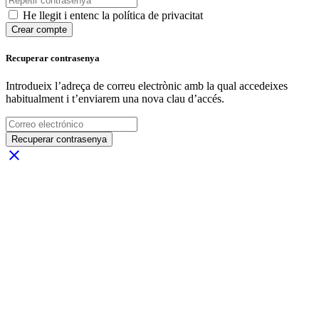
He llegit i entenc la política de privacitat
Crear compte
Recuperar contrasenya
Introdueix l’adreça de correu electrònic amb la qual accedeixes
habitualment i t’enviarem una nova clau d’accés.
Recuperar contrasenya
close