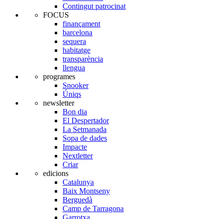
Contingut patrocinat
FOCUS
finançament
barcelona
sequera
habitatge
transparència
llengua
programes
Snooker
Úniqs
newsletter
Bon dia
El Despertador
La Setmanada
Sopa de dades
Impacte
Nextletter
Criar
edicions
Catalunya
Baix Montseny
Berguedà
Camp de Tarragona
Garrotxa