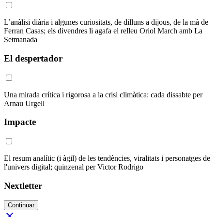
L’anàlisi diària i algunes curiositats, de dilluns a dijous, de la mà de
Ferran Casas; els divendres li agafa el relleu Oriol March amb La
Setmanada
El despertador
Una mirada crítica i rigorosa a la crisi climàtica: cada dissabte per
Arnau Urgell
Impacte
El resum analític (i àgil) de les tendències, viralitats i personatges de
l'univers digital; quinzenal per Victor Rodrigo
Nextletter
Continuar
close