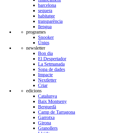
barcelona
sequera
habitatge
transparència
llengua
programes
Snooker
Úniqs
newsletter
Bon dia
El Despertador
La Setmanada
Sopa de dades
Impacte
Nextletter
Criar
edicions
Catalunya
Baix Montseny
Berguedà
Camp de Tarragona
Garrotxa
Girona
Granollers