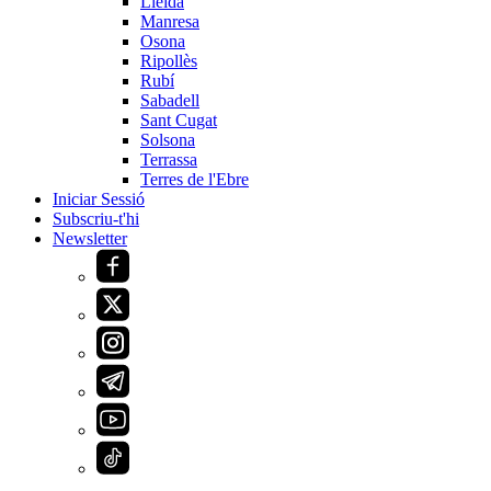
Lleida
Manresa
Osona
Ripollès
Rubí
Sabadell
Sant Cugat
Solsona
Terrassa
Terres de l'Ebre
Iniciar Sessió
Subscriu-t'hi
Newsletter