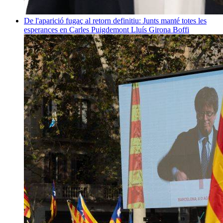
De l'aparició fugaç al retorn definitiu: Junts manté totes les
esperances en Carles Puigdemont
Lluís Girona Boffi