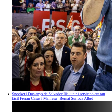
Snooker | Dos anys de Salvador Illa: unir i servir no era tan
fàcil
Ferran Casas i Manresa | Bernat Surroca Albet