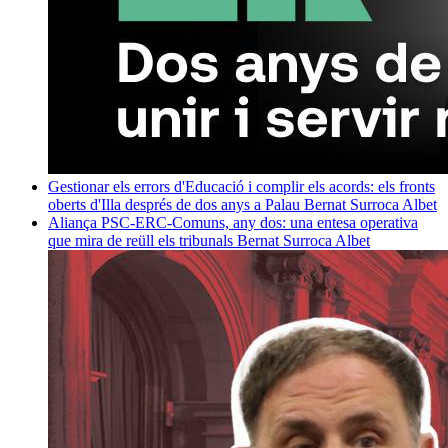
Gestionar els errors d'Educació i complir els acords: els fronts
oberts d'Illa després de dos anys a Palau
Bernat Surroca Albet
Aliança PSC-ERC-Comuns, any dos: una entesa operativa
que mira de reüll els tribunals
Bernat Surroca Albet