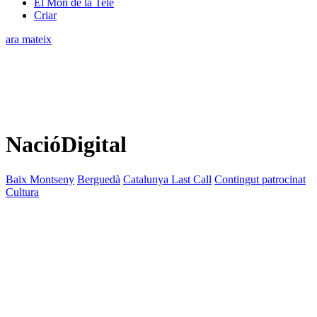
El Món de la Tele
Criar
ara mateix
NacióDigital
Baix Montseny
Berguedà
Catalunya Last Call
Contingut patrocinat
Cultura