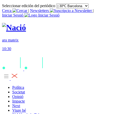
Seleccionar edición del periódico
Cerca
|
Newsletters
|
Iniciar Sessió
ara mateix
10:30
Política
Societat
Opinió
Impacte
Next
Viure bé