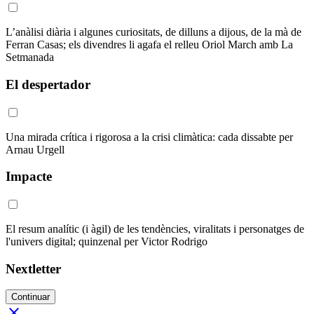
L’anàlisi diària i algunes curiositats, de dilluns a dijous, de la mà de
Ferran Casas; els divendres li agafa el relleu Oriol March amb La
Setmanada
El despertador
Una mirada crítica i rigorosa a la crisi climàtica: cada dissabte per
Arnau Urgell
Impacte
El resum analític (i àgil) de les tendències, viralitats i personatges de
l'univers digital; quinzenal per Victor Rodrigo
Nextletter
Continuar
close