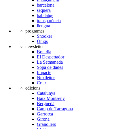
barcelona
sequera
habitatge
transparència
llengua
programes
Snooker
Úniqs
newsletter
Bon dia
El Despertador
La Setmanada
Sopa de dades
Impacte
Nextletter
Criar
edicions
Catalunya
Baix Montseny
Berguedà
Camp de Tarragona
Garrotxa
Girona
Granollers