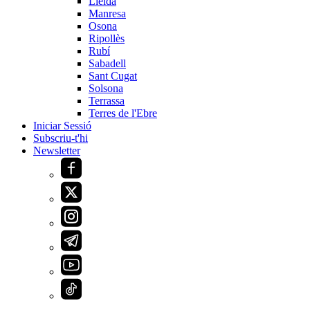
Lleida
Manresa
Osona
Ripollès
Rubí
Sabadell
Sant Cugat
Solsona
Terrassa
Terres de l'Ebre
Iniciar Sessió
Subscriu-t'hi
Newsletter