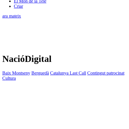
El Món de la Tele
Criar
ara mateix
NacióDigital
Baix Montseny
Berguedà
Catalunya Last Call
Contingut patrocinat
Cultura