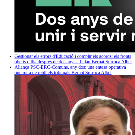
Gestionar els errors d'Educació i complir els acords: els fronts
oberts d'Illa després de dos anys a Palau
Bernat Surroca Albet
Aliança PSC-ERC-Comuns, any dos: una entesa operativa
que mira de reüll els tribunals
Bernat Surroca Albet