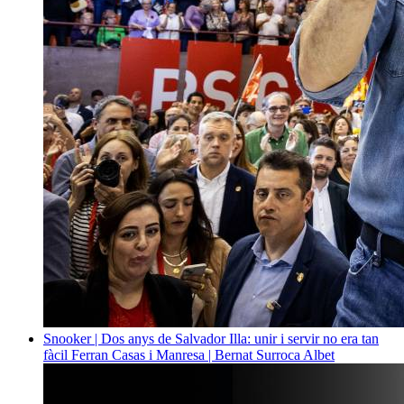
Snooker | Dos anys de Salvador Illa: unir i servir no era tan
fàcil
Ferran Casas i Manresa | Bernat Surroca Albet