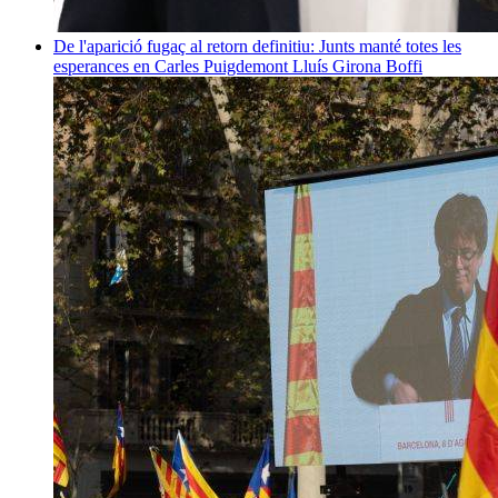
De l'aparició fugaç al retorn definitiu: Junts manté totes les
esperances en Carles Puigdemont
Lluís Girona Boffi