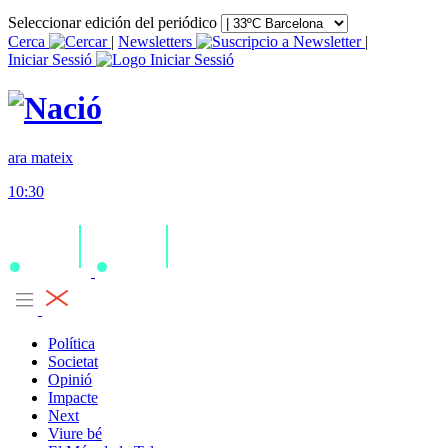
Seleccionar edición del periódico
Cerca
|
Newsletters
|
Iniciar Sessió
ara mateix
10:30
Política
Societat
Opinió
Impacte
Next
Viure bé