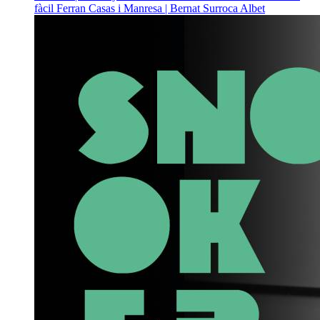
fàcil
Ferran Casas i Manresa | Bernat Surroca Albet