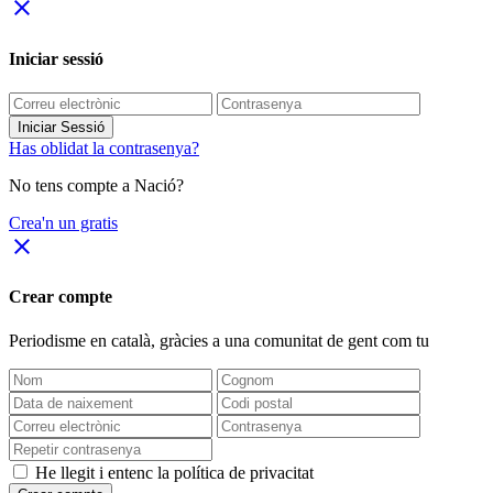
close
Iniciar sessió
Iniciar Sessió
Has oblidat la contrasenya?
No tens compte a Nació?
Crea'n un gratis
close
Crear compte
Periodisme
en català
, gràcies a una comunitat de gent com tu
He llegit i entenc la política de privacitat