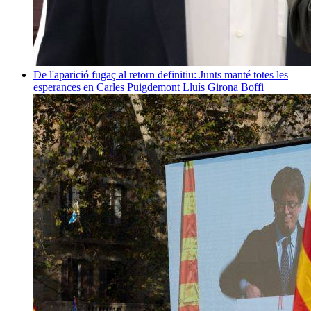
De l'aparició fugaç al retorn definitiu: Junts manté totes les
esperances en Carles Puigdemont
Lluís Girona Boffi