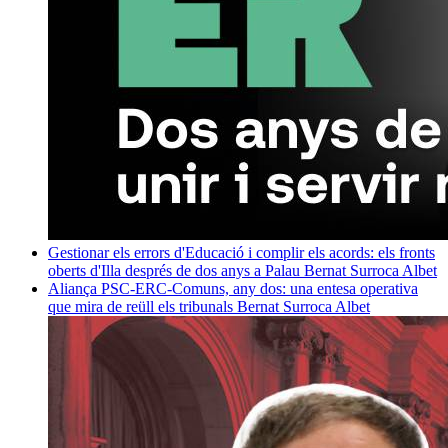
Gestionar els errors d'Educació i complir els acords: els fronts
oberts d'Illa després de dos anys a Palau
Bernat Surroca Albet
Aliança PSC-ERC-Comuns, any dos: una entesa operativa
que mira de reüll els tribunals
Bernat Surroca Albet