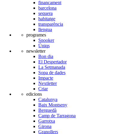
finançament
barcelona
sequera
habitatge
transparència
llengua
programes
Snooker
Úniqs
newsletter
Bon dia
El Despertador
La Setmanada
Sopa de dades
Impacte
Nextletter
Criar
edicions
Catalunya
Baix Montseny
Berguedà
Camp de Tarragona
Garrotxa
Girona
Granollers