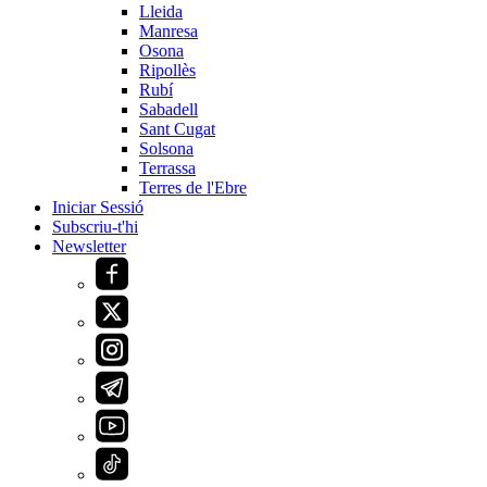
Lleida
Manresa
Osona
Ripollès
Rubí
Sabadell
Sant Cugat
Solsona
Terrassa
Terres de l'Ebre
Iniciar Sessió
Subscriu-t'hi
Newsletter