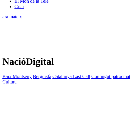
El Món de la Tele
Criar
ara mateix
NacióDigital
Baix Montseny
Berguedà
Catalunya Last Call
Contingut patrocinat
Cultura