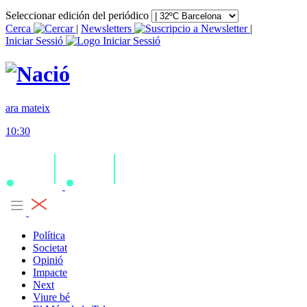
Seleccionar edición del periódico
Cerca
|
Newsletters
|
Iniciar Sessió
ara mateix
10:30
Política
Societat
Opinió
Impacte
Next
Viure bé