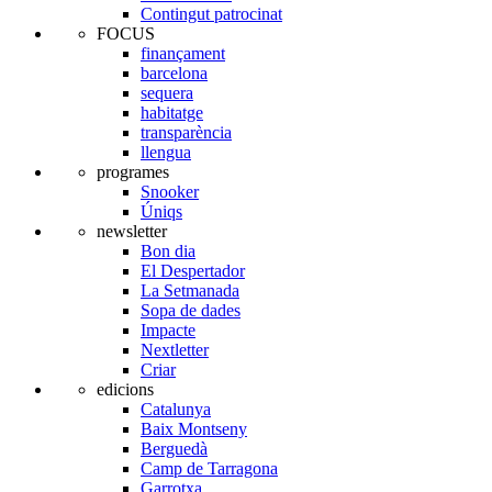
Contingut patrocinat
FOCUS
finançament
barcelona
sequera
habitatge
transparència
llengua
programes
Snooker
Úniqs
newsletter
Bon dia
El Despertador
La Setmanada
Sopa de dades
Impacte
Nextletter
Criar
edicions
Catalunya
Baix Montseny
Berguedà
Camp de Tarragona
Garrotxa