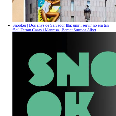
Snooker | Dos anys de Salvador Illa: unir i servir no era tan
fàcil
Ferran Casas i Manresa | Bernat Surroca Albet