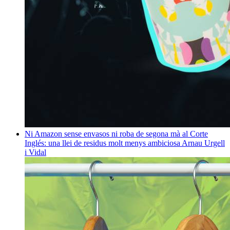
Ni Amazon sense envasos ni roba de segona mà al Corte
Inglés: una llei de residus molt menys ambiciosa
Arnau Urgell
i Vidal