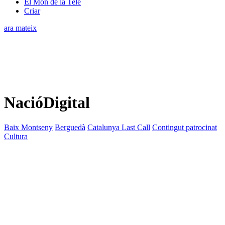
El Món de la Tele
Criar
ara mateix
NacióDigital
Baix Montseny
Berguedà
Catalunya Last Call
Contingut patrocinat
Cultura