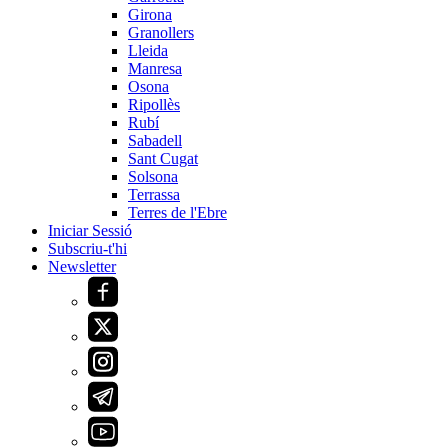
Girona
Granollers
Lleida
Manresa
Osona
Ripollès
Rubí
Sabadell
Sant Cugat
Solsona
Terrassa
Terres de l'Ebre
Iniciar Sessió
Subscriu-t'hi
Newsletter