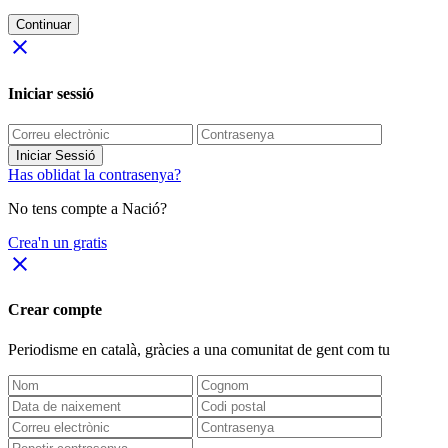
Continuar
close
Iniciar sessió
Iniciar Sessió
Has oblidat la contrasenya?
No tens compte a Nació?
Crea'n un gratis
close
Crear compte
Periodisme
en català
, gràcies a una comunitat de gent com tu