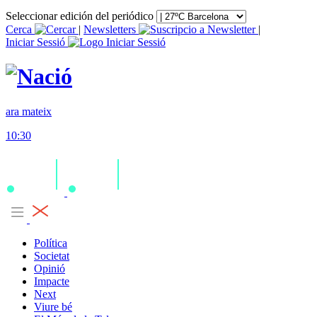
Seleccionar edición del periódico
Cerca
|
Newsletters
|
Iniciar Sessió
ara mateix
10:30
Política
Societat
Opinió
Impacte
Next
Viure bé