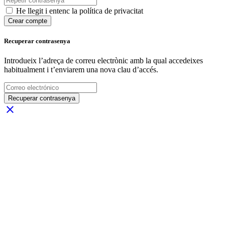
He llegit i entenc la política de privacitat
Crear compte
Recuperar contrasenya
Introdueix l’adreça de correu electrònic amb la qual accedeixes
habitualment i t’enviarem una nova clau d’accés.
Recuperar contrasenya
close