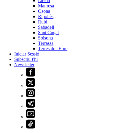
Lleida
Manresa
Osona
Ripollès
Rubí
Sabadell
Sant Cugat
Solsona
Terrassa
Terres de l'Ebre
Iniciar Sessió
Subscriu-t'hi
Newsletter