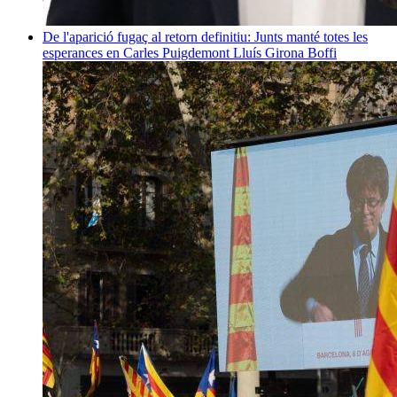
De l'aparició fugaç al retorn definitiu: Junts manté totes les
esperances en Carles Puigdemont
Lluís Girona Boffi