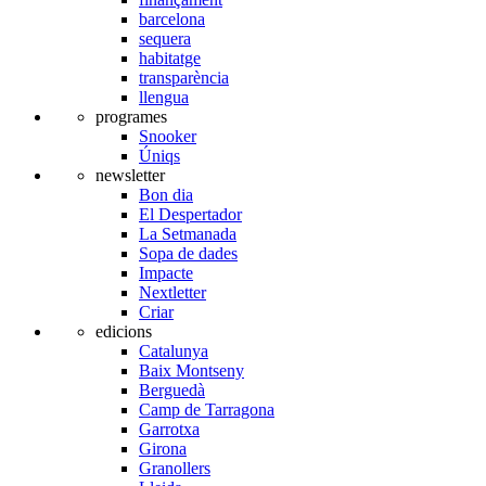
barcelona
sequera
habitatge
transparència
llengua
programes
Snooker
Úniqs
newsletter
Bon dia
El Despertador
La Setmanada
Sopa de dades
Impacte
Nextletter
Criar
edicions
Catalunya
Baix Montseny
Berguedà
Camp de Tarragona
Garrotxa
Girona
Granollers