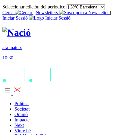
Seleccionar edición del periódico
Cerca
|
Newsletters
|
Iniciar Sessió
ara mateix
10:30
Política
Societat
Opinió
Impacte
Next
Viure bé