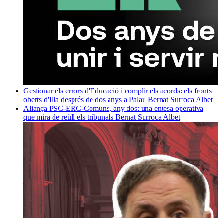
Gestionar els errors d'Educació i complir els acords: els fronts
oberts d'Illa després de dos anys a Palau
Bernat Surroca Albet
Aliança PSC-ERC-Comuns, any dos: una entesa operativa
que mira de reüll els tribunals
Bernat Surroca Albet