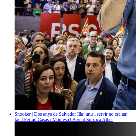
Snooker | Dos anys de Salvador Illa: unir i servir no era tan
fàcil
Ferran Casas i Manresa | Bernat Surroca Albet