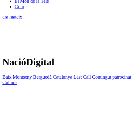
El Món de la Tele
Criar
ara mateix
NacióDigital
Baix Montseny
Berguedà
Catalunya Last Call
Contingut patrocinat
Cultura