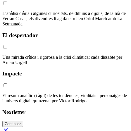
L’anàlisi diària i algunes curiositats, de dilluns a dijous, de la mà de
Ferran Casas; els divendres li agafa el relleu Oriol March amb La
Setmanada
El despertador
Una mirada crítica i rigorosa a la crisi climàtica: cada dissabte per
Arnau Urgell
Impacte
El resum analític (i àgil) de les tendències, viralitats i personatges de
l'univers digital; quinzenal per Victor Rodrigo
Nextletter
Continuar
close