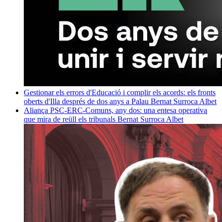
Gestionar els errors d'Educació i complir els acords: els fronts
oberts d'Illa després de dos anys a Palau
Bernat Surroca Albet
Aliança PSC-ERC-Comuns, any dos: una entesa operativa
que mira de reüll els tribunals
Bernat Surroca Albet