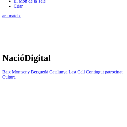
El Món de la Tele
Criar
ara mateix
NacióDigital
Baix Montseny
Berguedà
Catalunya Last Call
Contingut patrocinat
Cultura