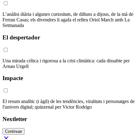
L’anàlisi diària i algunes curiositats, de dilluns a dijous, de la mà de
Ferran Casas; els divendres li agafa el relleu Oriol March amb La
Setmanada
El despertador
Una mirada crítica i rigorosa a la crisi climàtica: cada dissabte per
Arnau Urgell
Impacte
El resum analític (i àgil) de les tendències, viralitats i personatges de
l'univers digital; quinzenal per Victor Rodrigo
Nextletter
Continuar
close