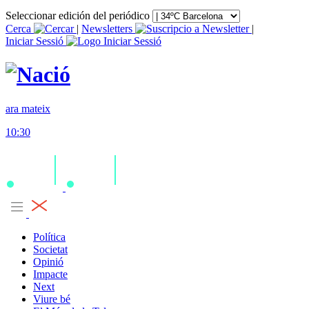
Seleccionar edición del periódico
Cerca
|
Newsletters
|
Iniciar Sessió
ara mateix
10:30
Política
Societat
Opinió
Impacte
Next
Viure bé