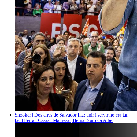
Snooker | Dos anys de Salvador Illa: unir i servir no era tan
fàcil
Ferran Casas i Manresa | Bernat Surroca Albet