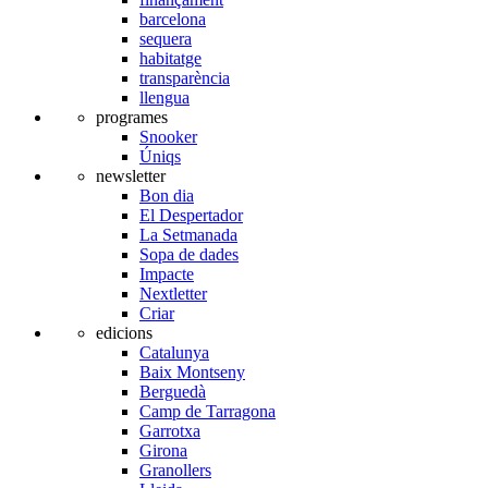
barcelona
sequera
habitatge
transparència
llengua
programes
Snooker
Úniqs
newsletter
Bon dia
El Despertador
La Setmanada
Sopa de dades
Impacte
Nextletter
Criar
edicions
Catalunya
Baix Montseny
Berguedà
Camp de Tarragona
Garrotxa
Girona
Granollers