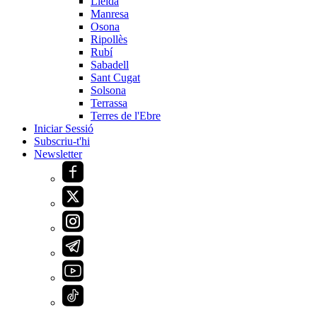
Lleida
Manresa
Osona
Ripollès
Rubí
Sabadell
Sant Cugat
Solsona
Terrassa
Terres de l'Ebre
Iniciar Sessió
Subscriu-t'hi
Newsletter