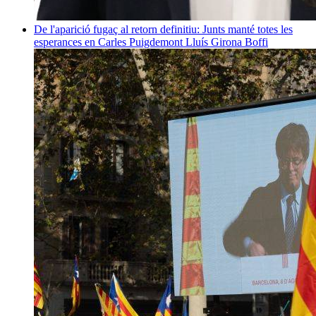
De l'aparició fugaç al retorn definitiu: Junts manté totes les
esperances en Carles Puigdemont
Lluís Girona Boffi