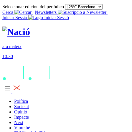
Seleccionar edición del periódico
Cerca
|
Newsletters
|
Iniciar Sessió
ara mateix
10:30
Política
Societat
Opinió
Impacte
Next
Viure bé