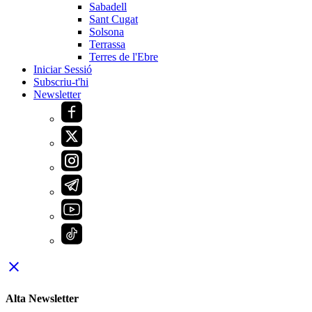
Sabadell
Sant Cugat
Solsona
Terrassa
Terres de l'Ebre
Iniciar Sessió
Subscriu-t'hi
Newsletter
close
Alta Newsletter