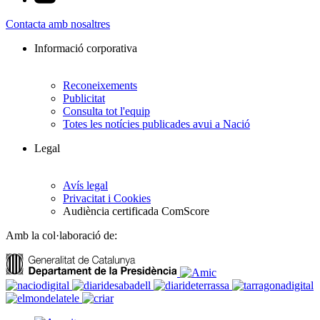
Contacta amb nosaltres
Informació corporativa
Reconeixements
Publicitat
Consulta tot l'equip
Totes les notícies publicades avui a Nació
Legal
Avís legal
Privacitat i Cookies
Audiència certificada ComScore
Amb la col·laboració de: