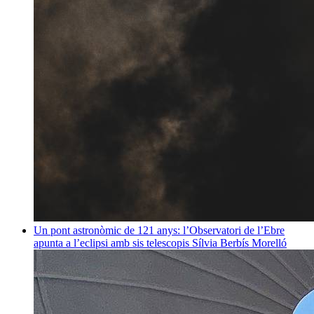
Un pont astronòmic de 121 anys: l’Observatori de l’Ebre
apunta a l’eclipsi amb sis telescopis
Sílvia Berbís Morelló