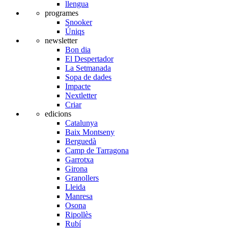
llengua
programes
Snooker
Úniqs
newsletter
Bon dia
El Despertador
La Setmanada
Sopa de dades
Impacte
Nextletter
Criar
edicions
Catalunya
Baix Montseny
Berguedà
Camp de Tarragona
Garrotxa
Girona
Granollers
Lleida
Manresa
Osona
Ripollès
Rubí