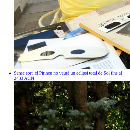
Sense sort: el Pirineu no veurà un eclipsi total de Sol fins al
2433
ACN