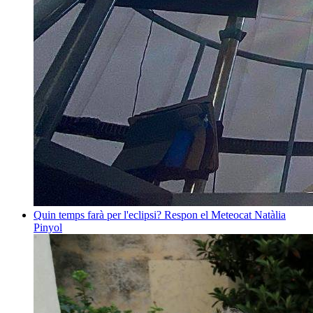
Quin temps farà per l'eclipsi? Respon el Meteocat
Natàlia
Pinyol