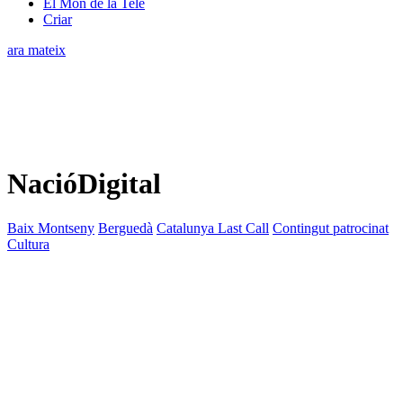
El Món de la Tele
Criar
ara mateix
NacióDigital
Baix Montseny
Berguedà
Catalunya Last Call
Contingut patrocinat
Cultura