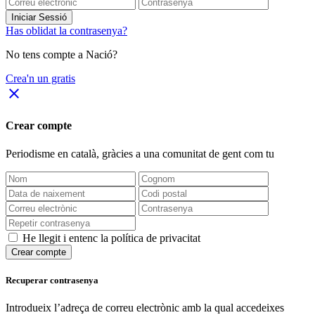
Iniciar Sessió
Has oblidat la contrasenya?
No tens compte a Nació?
Crea'n un gratis
close
Crear compte
Periodisme
en català
, gràcies a una comunitat de gent com tu
He llegit i entenc la política de privacitat
Crear compte
Recuperar contrasenya
Introdueix l’adreça de correu electrònic amb la qual accedeixes