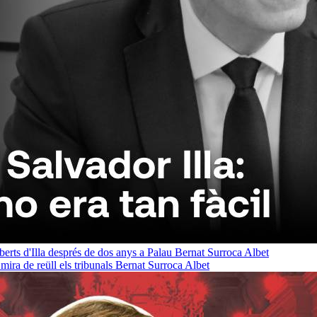
oberts d'Illa després de dos anys a Palau
Bernat Surroca Albet
ra de reüll els tribunals
Bernat Surroca Albet