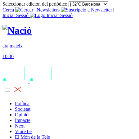
Seleccionar edición del periódico
Cerca
|
Newsletters
|
Iniciar Sessió
ara mateix
10:30
Política
Societat
Opinió
Impacte
Next
Viure bé
El Món de la Tele