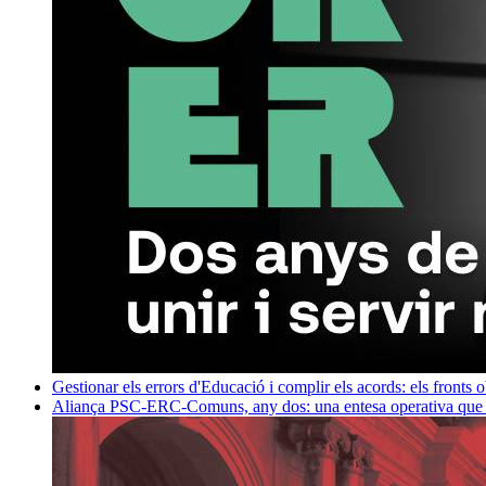
Gestionar els errors d'Educació i complir els acords: els fronts 
Aliança PSC-ERC-Comuns, any dos: una entesa operativa que mi