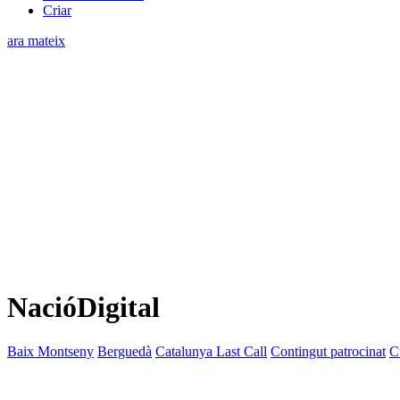
Criar
ara mateix
NacióDigital
Baix Montseny
Berguedà
Catalunya Last Call
Contingut patrocinat
C