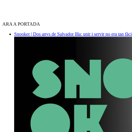
ARA A PORTADA
Snooker | Dos anys de Salvador Illa: unir i servir no era tan fàc