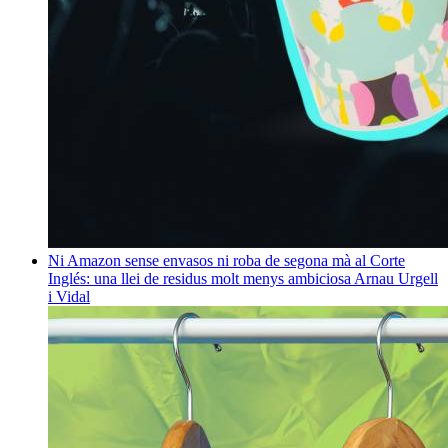
Ni Amazon sense envasos ni roba de segona mà al Corte
Inglés: una llei de residus molt menys ambiciosa
Arnau Urgell
i Vidal