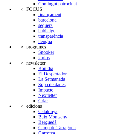
Contingut patrocinat
FOCUS
finançament
barcelona
sequera
habitatge
transparència
llengua
programes
Snooker
Úniqs
newsletter
Bon dia
El Despertador
La Setmanada
Sopa de dades
Impacte
Nextletter
Criar
edicions
Catalunya
Baix Montseny
Berguedà
Camp de Tarragona
Garrotxa