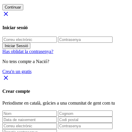
Continuar
close
Iniciar sessió
Iniciar Sessió
Has oblidat la contrasenya?
No tens compte a Nació?
Crea'n un gratis
close
Crear compte
Periodisme
en català
, gràcies a una comunitat de gent com tu