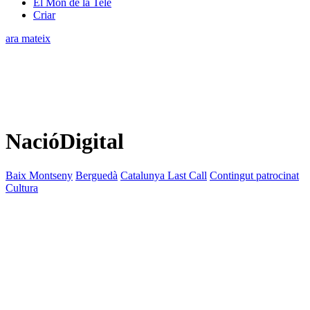
El Món de la Tele
Criar
ara mateix
NacióDigital
Baix Montseny
Berguedà
Catalunya Last Call
Contingut patrocinat
Cultura