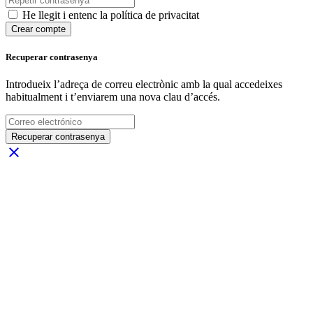
He llegit i entenc la política de privacitat
Crear compte
Recuperar contrasenya
Introdueix l’adreça de correu electrònic amb la qual accedeixes
habitualment i t’enviarem una nova clau d’accés.
Recuperar contrasenya
close