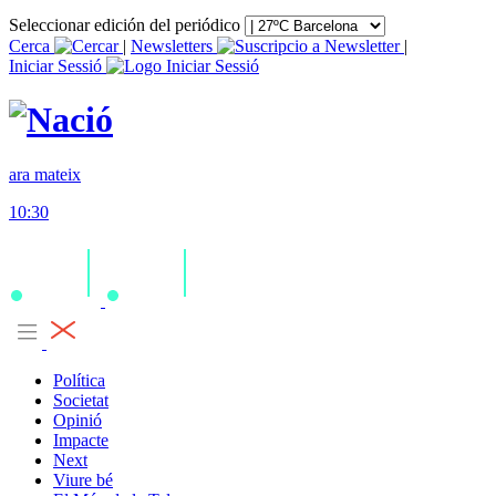
Seleccionar edición del periódico
Cerca
|
Newsletters
|
Iniciar Sessió
ara mateix
10:30
Política
Societat
Opinió
Impacte
Next
Viure bé