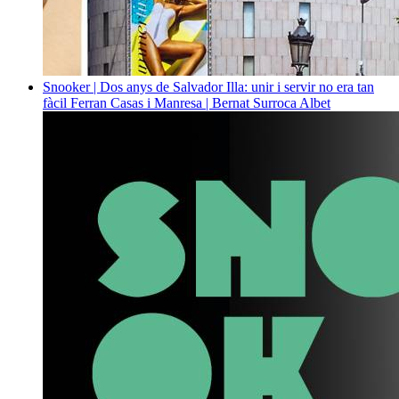
Snooker | Dos anys de Salvador Illa: unir i servir no era tan
fàcil
Ferran Casas i Manresa | Bernat Surroca Albet