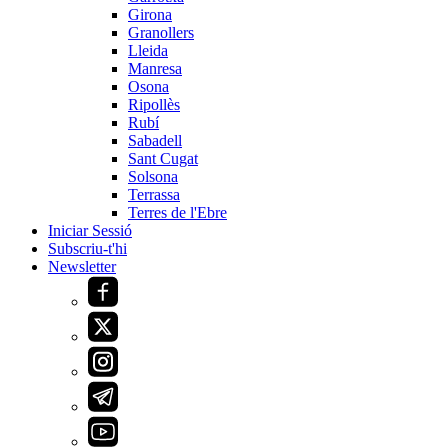
Girona
Granollers
Lleida
Manresa
Osona
Ripollès
Rubí
Sabadell
Sant Cugat
Solsona
Terrassa
Terres de l'Ebre
Iniciar Sessió
Subscriu-t'hi
Newsletter