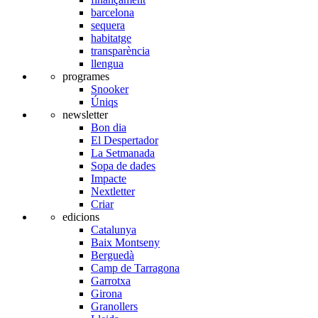
barcelona
sequera
habitatge
transparència
llengua
programes
Snooker
Úniqs
newsletter
Bon dia
El Despertador
La Setmanada
Sopa de dades
Impacte
Nextletter
Criar
edicions
Catalunya
Baix Montseny
Berguedà
Camp de Tarragona
Garrotxa
Girona
Granollers