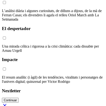
L’anàlisi diària i algunes curiositats, de dilluns a dijous, de la mà de
Ferran Casas; els divendres li agafa el relleu Oriol March amb La
Setmanada
El despertador
Una mirada crítica i rigorosa a la crisi climàtica: cada dissabte per
Arnau Urgell
Impacte
El resum analític (i àgil) de les tendències, viralitats i personatges de
l'univers digital; quinzenal per Victor Rodrigo
Nextletter
Continuar
close