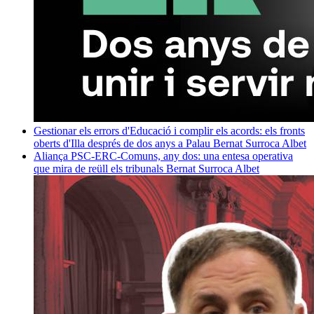
Gestionar els errors d'Educació i complir els acords: els fronts
oberts d'Illa després de dos anys a Palau
Bernat Surroca Albet
Aliança PSC-ERC-Comuns, any dos: una entesa operativa
que mira de reüll els tribunals
Bernat Surroca Albet