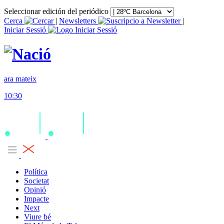
Seleccionar edición del periódico
Cerca
|
Newsletters
|
Iniciar Sessió
ara mateix
10:30
Política
Societat
Opinió
Impacte
Next
Viure bé