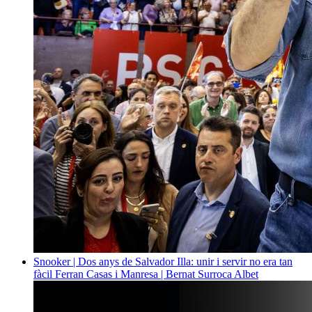
Snooker | Dos anys de Salvador Illa: unir i servir no era tan
fàcil
Ferran Casas i Manresa | Bernat Surroca Albet