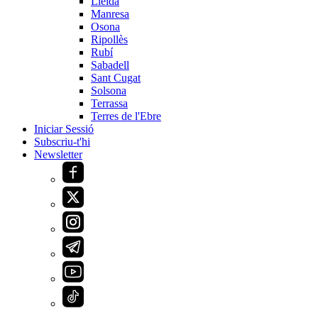
Lleida
Manresa
Osona
Ripollès
Rubí
Sabadell
Sant Cugat
Solsona
Terrassa
Terres de l'Ebre
Iniciar Sessió
Subscriu-t'hi
Newsletter