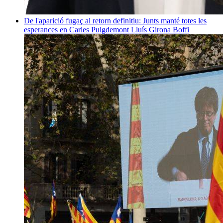
De l'aparició fugaç al retorn definitiu: Junts manté totes les
esperances en Carles Puigdemont
Lluís Girona Boffi