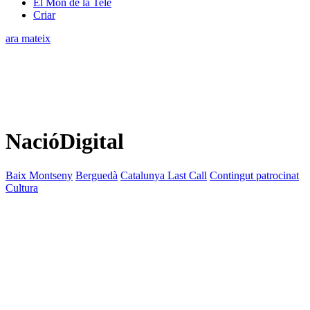
El Món de la Tele
Criar
ara mateix
NacióDigital
Baix Montseny
Berguedà
Catalunya Last Call
Contingut patrocinat
Cultura