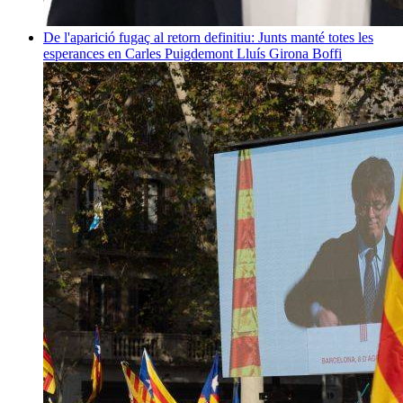
De l'aparició fugaç al retorn definitiu: Junts manté totes les
esperances en Carles Puigdemont
Lluís Girona Boffi