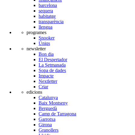
barcelona
sequera
habitatge
transparència
llengua
programes
Snooker
Úniqs
newsletter
Bon dia
El Despertador
La Setmanada
Sopa de dades
Impacte
Nextletter
Criar
edicions
Catalunya
Baix Montseny
Berguedà
Camp de Tarragona
Garrotxa
Girona
Granollers