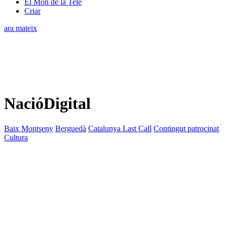
El Món de la Tele
Criar
ara mateix
NacióDigital
Baix Montseny
Berguedà
Catalunya Last Call
Contingut patrocinat
Cultura