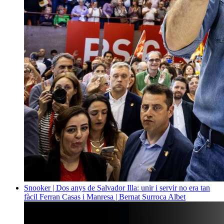
Snooker | Dos anys de Salvador Illa: unir i servir no era tan
fàcil
Ferran Casas i Manresa | Bernat Surroca Albet