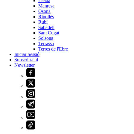
Lleida
Manresa
Osona
Ripollès
Rubí
Sabadell
Sant Cugat
Solsona
Terrassa
Terres de l'Ebre
Iniciar Sessió
Subscriu-t'hi
Newsletter