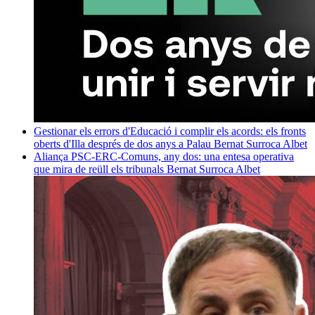
Gestionar els errors d'Educació i complir els acords: els fronts
oberts d'Illa després de dos anys a Palau
Bernat Surroca Albet
Aliança PSC-ERC-Comuns, any dos: una entesa operativa
que mira de reüll els tribunals
Bernat Surroca Albet