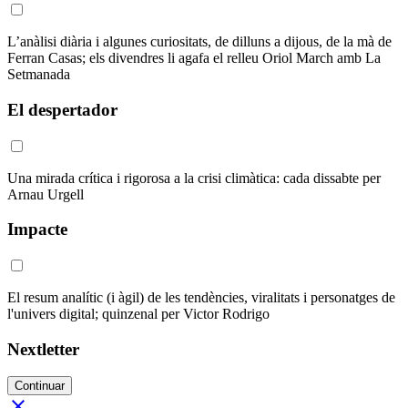
L’anàlisi diària i algunes curiositats, de dilluns a dijous, de la mà de
Ferran Casas; els divendres li agafa el relleu Oriol March amb La
Setmanada
El despertador
Una mirada crítica i rigorosa a la crisi climàtica: cada dissabte per
Arnau Urgell
Impacte
El resum analític (i àgil) de les tendències, viralitats i personatges de
l'univers digital; quinzenal per Victor Rodrigo
Nextletter
Continuar
close