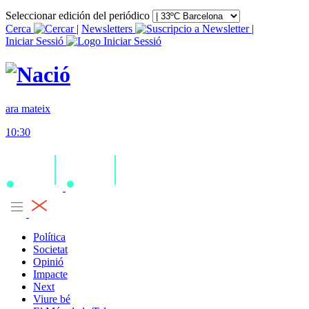
Seleccionar edición del periódico
Cerca
|
Newsletters
|
Iniciar Sessió
ara mateix
10:30
Política
Societat
Opinió
Impacte
Next
Viure bé