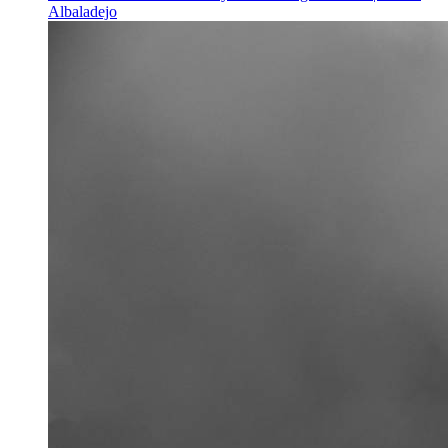
Albaladejo