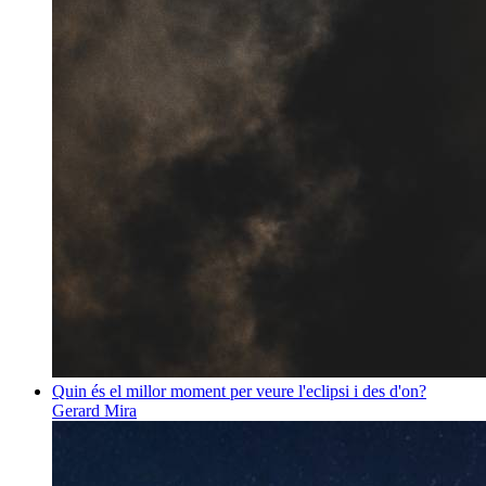
Quin és el millor moment per veure l'eclipsi i des d'on?
Gerard Mira