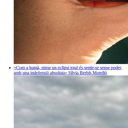
«Com a humà, mirar un eclipsi total és sentir-se sense poder,
amb una indefensió absoluta»
Sílvia Berbís Morelló